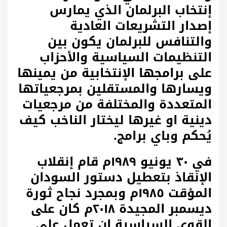
إنتخاب البرلمان الذي يمارس
إصدار التشريعات العادية
والتنافس للبرلمان يكون بين
التنظيمات السياسية والأحزاب
على برامجها الإنتخابية من يمينها
ويسارها والمستقلين بمرجعياتها
المتعددة والمختلفة من مرجعيات
دينية او غيرها ليختار الناخب كيف
يُحكم وباي برامج.
في ٣٠ يونيو ١٩٨٩م قام إنقلاب
الإنقاذ بتعطيل دستور السودان
المؤقت ١٩٨٥م وبمجرد نجاح ثورة
ديسمبر المجيدة ٢٠١٨م كان على
القوى السياسية ان تعمل على