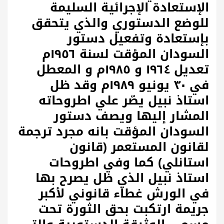
الإستعادة الإجرائية السليمة
للوضع الدستوري والذي يتحقق
بإستعادة وتفعيل دستور
السودان المؤقت لسنة ١٩٥٦م
تعديل ١٩٦٤ و ١٩٨٥م و المعطل
في ٣٠ يونيو ١٩٨٩م وقد ظل
استاذ نبيل يصّر علي اطروحاته
المشار إليها ويصف دستور
السودان المؤقت بانه مجرد ترجمة
لقانون المستعمر (قانون
استانلي) كما وفي اطروحات
استاذ نبيل الذي ظل يصرح بها
في الورش غطاء قانوني لأكبر
جريمة ارتكبت بحق الثورة تحت