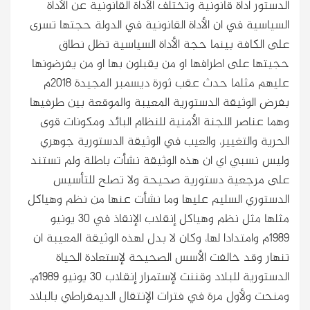
الدستور اداة قانونية وتختلف الأداة القانونية عن الأداة
السياسية في ان الأداة القانونية في الدولة حجتها تسرى
على الكافة بينما حجة الأداة السياسية تظل نطاق
حجيتها على اطرافها او من يقبلون بها او من يفرضونها
عليهم مثلما حدث عقب ثورة ديسمبر المجيدة ٢٠١٨م
بفرض الوثيقة الدستورية المعيبة والموقعة بين طرفيها
وهما عناصر اللجنة الأمنية للنظام البائد ومكونات قوى
الحرية والتغيير، والعيب في الوثيقة الدستورية جوهري
وليس نسبي اي ان هذه الوثيقة نشأت باطلة ولم تستند
على مرجعية دستورية صحيحة ولا تصلح للتأسيس
الدستوري السليم عليها وما نشأت عنها من نظم وهياكل
مثلها مثل نظم وهياكل إنقلاب الإنقاذ في ٣٠ يونيو
١٩٨٩م وامتدادا لها، وكان لا بدل لهذه الوثيقة المعيبة ان
تنهار وقد خالفت الأسس الصحيحة لإستعادة الحياة
الدستورية للبلاد وقننت لإستمرار إنقلاب ٣٠ يونيو ١٩٨٩م،
ومنحت ولأول مرة في فترات الإنتقال الديمقراطي بالبلاد