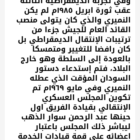
وفي تجربة الديمقراطية الثالثة
عقب ثورة ابريل ١٩٨٥م لم يكن
النميري والذي كان يتولى منصب
القائد العام للجيش جزءا من
ترتيبات الإنتقال الديمقراطي بل
كان رافضا للتغيير ومتمسكا
بالعودة إلى السلطة وهو خارج
البلاد، فتم إستدعاء دستور
السودان المؤقت الذي عطله
النميري وفي مايو ١٩٦٩م تم
تكوين المجلس العسكري
الإنتقالي بقيادة الفريق اول
حينها عبد الرحمن سوار الذهب
ليباشر ذلك المجلس باعتبار
اعضائه على قمة قيادات الخدمة