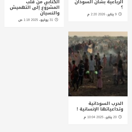
الرباعية بشأن السودان
الكنابي من قلب
؟
المشروع إلى التهميش
والنسيان
9 يناير، 2026 2:20 م
31 يوليو، 2025 1:18 ص
الحرب السودانية
وتداعياتها الإنسانية !
20 يناير، 2025 10:04 م