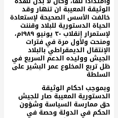
وامتدادا لها، وكان لا بدل لهذه
الوثيقة المعيبة ان تنهار وقد
خالفت الأسس الصحيحة لإستعادة
الحياة الدستورية للبلاد وقننت
لإستمرار إنقلاب ٣٠ يونيو ١٩٨٩م،
ومنحت ولأول مرة في فترات
الإنتقال الديمقراطي بالبلاد
الجيش ووليده الدعم السريع في
ظل تربع المخلوع عمر البشير على
السلطة
وبموجب احكام الوثيقة
الدستورية المعيبة صار للجيش
حق ممارسة السياسة وشؤون
الحكم في الدولة وحصة في