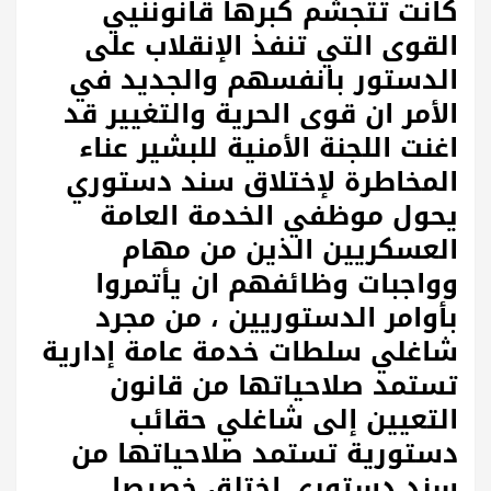
كانت تتجشم كبرها قانوننيي
القوى التي تنفذ الإنقلاب على
الدستور بانفسهم والجديد في
الأمر ان قوى الحرية والتغيير قد
اغنت اللجنة الأمنية للبشير عناء
المخاطرة لإختلاق سند دستوري
يحول موظفي الخدمة العامة
العسكريين الذين من مهام
وواجبات وظائفهم ان يأتمروا
بأوامر الدستوريين ، من مجرد
شاغلي سلطات خدمة عامة إدارية
تستمد صلاحياتها من قانون
التعيين إلى شاغلي حقائب
دستورية تستمد صلاحياتها من
سند دستوري اختلق خصيصا