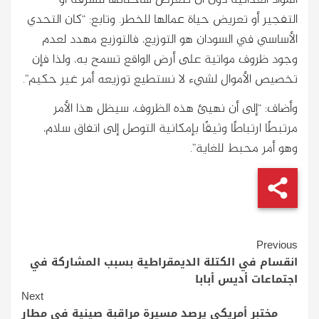
المواد الغذائية دون أن تتعرض شاحناتها للسرقة أو
التفجير أو تعريض حياة عمالها للخطر. وتابع: “كان التحدي
الأساسي في السودان هو التوزيع، فالتوزيع مهدد لعدم
وجود ظروف مواتية على أرض الواقع تسمح به، ولذا فإن
تخصيص الأموال لشيء لا نستطيع توزيعه أمر غير حكيم”.
وأضاف: “إلى أن نهيئ هذه الظروف، سيظل هذا الأمر
مرتبطًا ارتباطًا وثيقًا بإمكانية التوصل إلى اتفاق سلام،
وهو أمر محبط للغاية”.
Continue
Previous
Reading
انقسام في الكتلة الديمقراطية بسبب المشاركة في
اجتماعات أديس أبابا
Next
مختبر أمريكي يرصد مسيرة مراقبة صينية في مطار