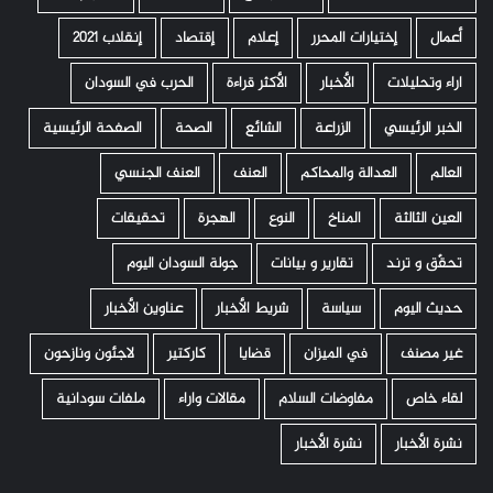
أعمال
إختيارات المحرر
إعلام
إقتصاد
إنقلاب 2021
اراء وتحليلات
الأخبار
الأكثر قراءة
الحرب في السودان
الخبر الرئيسي
الزراعة
الشائع
الصحة
الصفحة الرئيسية
العالم
العدالة والمحاكم
العنف
العنف الجنسي
العين الثالثة
المناخ
النوع
الهجرة
تحقيقات
تحقّق و ترند
تقارير و بيانات
جولة السودان اليوم
حديث اليوم
سياسة
شريط الأخبار
عناوين الأخبار
غير مصنف
في الميزان
قضايا
كاركتير
لاجئون ونازحون
لقاء خاص
مفاوضات السلام
مقالات واراء
ملفات سودانية
نشرة الأخبار
نشرة الأخبار