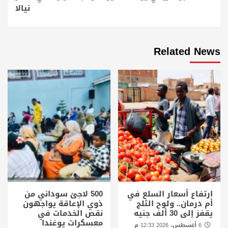
نيالا
Related News
ارتفاع أسعار السلع في
500 لاجئ سوداني من
أم درمان.. ولوح الثلج
ذوي الإعاقة يواجهون
يقفز إلى 30 ألف جنيه
نقص الخدمات في
معسكرات يوغندا
6 أغسطس، 2026 12:33 م