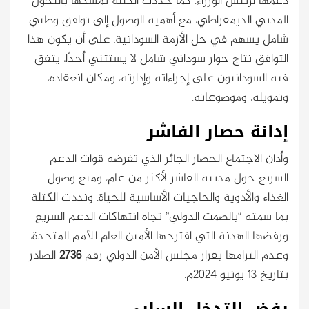
دعمها لرئيس الوزراء. كما جددت الكتلة تمسكها بالتحول
المدني الديمقراطي، مع أهمية الوصول إلى توافق وطني
شامل يسهم في حل الأزمة السودانية، على أن يكون هذا
التوافق نتاج حوار سوداني شامل لا يستثني أحدًا، يتفق
فيه السودانيون على إجراءاته وإدارته، ومكان انعقاده،
وتمويله، وموضوعاته.
إدانة حصار الفاشر
وأدان الاجتماع الحصار الجائر الذي تفرضه قوات الدعم
السريع حول مدينة الفاشر لأكثر من عام، ومنع وصول
الغذاء والأدوية والحاجيات الأساسية للحياة. ونددت الكتلة
بما سمته “بالصمت الدولي” تجاه انتهاكات الدعم السريع
ورفضها الهدنة التي اقترحها الأمين العام للأمم المتحدة،
وعدم التزامها بقرار مجلس الأمن الدولي رقم
2736
الصادر
بتاريخ 13 يونيو 2024م.
رفض التدخل السلبي