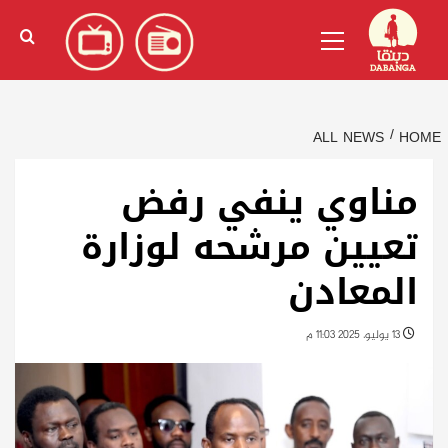
Ski
English
(
الإنجليزية
)
Primary
t
Menu
conten
ALL NEWS
HOME
مناوي ينفي رفض
تعيين مرشحه لوزارة
المعادن
13 يوليو، 2025 11:03 م