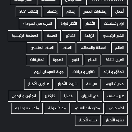
أعمال
إختيارات المحرر
إعلام
إقتصاد
إنقلاب 2021
اراء وتحليلات
الأخبار
الأكثر قراءة
الحرب في السودان
الخبر الرئيسي
الزراعة
الشائع
الصحة
الصفحة الرئيسية
العالم
العدالة والمحاكم
العنف
العنف الجنسي
العين الثالثة
المناخ
النوع
الهجرة
تحقيقات
تحقّق و ترند
تقارير و بيانات
جولة السودان اليوم
حديث اليوم
سياسة
شريط الأخبار
عناوين الأخبار
غير مصنف
في الميزان
قضايا
كاركتير
لاجئون ونازحون
لقاء خاص
مفاوضات السلام
مقالات واراء
ملفات سودانية
نشرة الأخبار
نشرة الأخبار