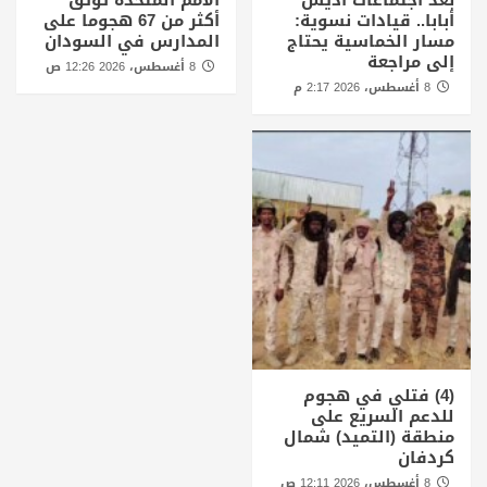
بعد اجتماعات أديس
الأمم المتحدة توثق
أبابا.. قيادات نسوية:
أكثر من 67 هجوما على
مسار الخماسية يحتاج
المدارس في السودان
إلى مراجعة
8 أغسطس، 2026 12:26 ص
8 أغسطس، 2026 2:17 م
(4) فتلي في هجوم
للدعم السريع على
منطقة (التميد) شمال
كردفان
8 أغسطس، 2026 12:11 ص