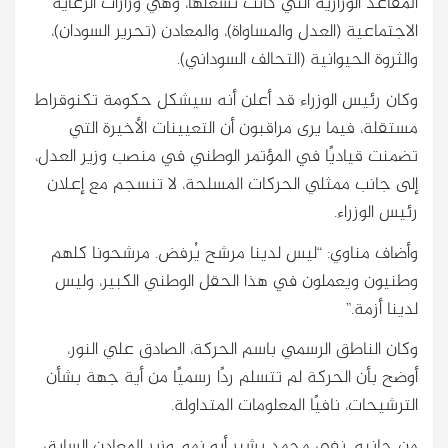
المقاعد الوزارية التي كانت تشغلها، وهي وزارات الرعاية
الاجتماعية (العدل والمساواة)، والمعادن (تحرير السودان)،
والثروة الحيوانية (التحالف السوداني).
وكان رئيس الوزراء قد أعلن أنه سيشكل حكومة تكنوقراط
مستقلة، فيما يرى مراقبون أن التعيينات الأخيرة التي
تضمنت قياديًا في المؤتمر الوطني في منصب وزير العدل،
إلى جانب ممثلي الحركات المسلحة، لا تنسجم مع إعلان
رئيس الوزراء.
وأضاف مناوي: “ليس لدينا مرشح يُرفض. مرشحونا كلهم
وطنيون ويعملون في هذا الحقل الوطني الكبير، وليس
لدينا أزمة.”
وكان الناطق الرسمي باسم الحركة، الصادق علي النور،
أوضح بأن الحركة لم تتسلم ردًا رسميًا من أية جهة بشأن
الترشيحات، نافيًا المعلومات المتداولة.
من جانبه، نفى محمد بشير أبو نمو، وزير المعادن السابق،