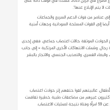
حادثة عنف جنسي مرتبطة بالنزاع أثرت على 838 ضحية منذ اندلاع الصراع في أبريل 2023، مشددا في الوقت ذاته على
لا يتم الإبلاغ عنها”.
لى عناصر من قوات الدعم السريع والجماعات
ضا إلى القوات المسلحة السودانية وجهات أمنية
 الحوادث الموثقة حالات اغتصاب جماعي. ففي إحدى
جال. وشملت الانتهاكات الأخرى المرتكبة – إلى جانب
والبغاء القسري، والتعذيب الجنسي، والاتجار بالبشر
ية من النساء والرجال والأطفال، غالبيتهم لقوا حتفهم إثر حوادث اغتصاب
 كثيرون غيرهم من مضاعفات طبية خطيرة تفاقمت
اغتصاب.