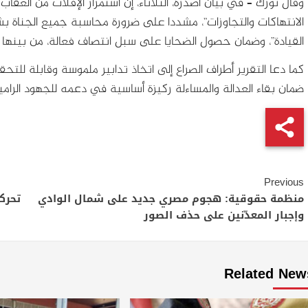
وقال تورك – في بيان أصدره، الثلاثاء، إن استمرار الإفلات من العقا
الانتهاكات والتجاوزات”، مشددا على ضرورة محاسبة جميع الجناة ب
القيادة”، وضمان حصول الضحايا على سبل انتصاف فعالة، من بينها ج
كما دعا التقرير أطراف الصراع إلى اتخاذ تدابير ملموسة وقابلة ل
ضمان بقاء العدالة والمساءلة ركيزة أساسية في دعمه للجهود الرامية
Continue
Previous
Reading
منظمة حقوقية: هجوم مصري جديد على شمال الوادي
تحرك
وإجبار المعدّنين على حذف الصور
Related New