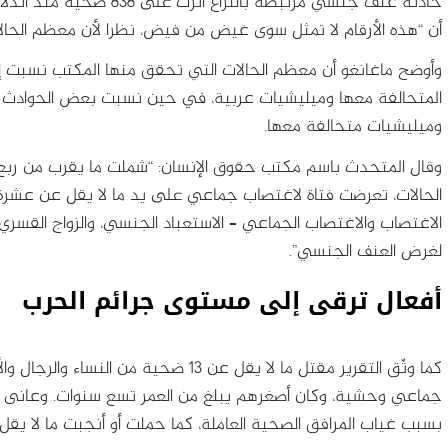
أن “هذه الأرقام لا تمثل سوى غيض من فيض، نظرا لأن معظم الحالات 
وأوضح ماغانغو أن معظم الحالات التي تحقق منها المكتب نسبت إ
المتحالفة معها وميليشيات عربية، في حين نسبت بعض الحوادث أي
وميليشيات متحالفة معها.
وقال المتحدث باسم مكتب حقوق الإنسان: “شملت ما يقرب من ربع
الحالات، تعرضت فتاة لاغتصاب جماعي على يد ما لا يقل عن عشرة ر
الاغتصاب والاغتصاب الجماعي – الاستعباد الجنسي، والزواج القسري، 
لغرض العنف الجنسي”.
أفعال ترقى إلى مستوى جرائم الحرب
كما وثّق التقرير مقتل ما لا يقل عن 13 ضح
جماعي وحشية، وكان أصغرهم يبلغ من العمر تسع سنوات. وعانى
بسبب غياب المرافق الصحية العاملة، كما حملت أو أنجبت ما لا يقل عن 59 امرأة وفتاة نتيجة لعمليات ال