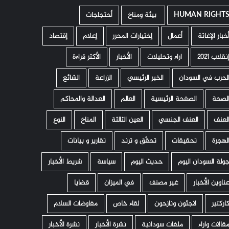
HUMAN RIGHT
­ بيئة ومناخ
أحتجاجات
خبار الإغاثة
أعمال
إختيارات المحرر
إعلام
إقتصاد
نقلاب 2021
اراء وتحليلات
الأخبار
الأكثر قراءة
لحرب في السودان
الخبر الرئيسي
الزراعة
الشائع
لصحة
الصفحة الرئيسية
العالم
العدالة والمحاكم
لعنف
العنف الجنسي
العين الثالثة
المناخ
النوع
لهجرة
تحقيقات
تحقّق و ترند
تقارير و بيانات
ولة السودان اليوم
حديث اليوم
سياسة
شريط الأخبار
ناوين الأخبار
غير مصنف
في الميزان
قضايا
اركتير
لاجئون ونازحون
لقاء خاص
مفاوضات السلام
قالات واراء
ملفات سودانية
نشرة الأخبار
نشرة الأخبار