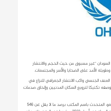
السودان “غير مسبوق من حيث الحجم والانتشار
ويلة الأمد على الضحايا والأسر والمجتمعات.
 العنف الجنسي واكب الانتشار الجغرافي للنزاع في
خدم بشكل ممنهج “بوصفه تكتيكا لترويع السكان المدنيين وإلحاق صدمات
وخلال حديثه للصحفيين في جنيف، اليوم الثلاثاء، أفاد سيف ماغانغو، المتحدث باسم المكتب برصد ما لا يقل عن 546