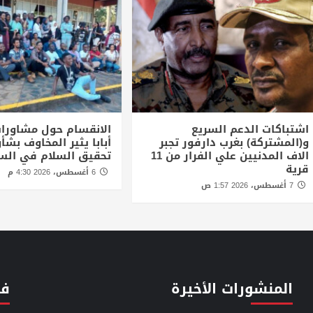
اشتباكات الدعم السريع
الانقسام حول مشاورا
و(المشتركة) بغرب دارفور تجبر
أبابا يثير المخاوف بش
الاف المدنيين علي الفرار من 11
تحقيق السلام في الس
قرية
6 أغسطس، 2026 4:30 م
7 أغسطس، 2026 1:57 ص
المنشورات الأخيرة
فئ