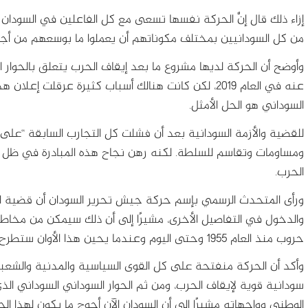
إزاء ذلك قال إنَّ الحركة نفسها تسعى مع كل الفاعلين في السودا
من كل السودانيين بمختلف مكوناتهم أن يعملوا ما بوسعهم من أجل
وأوضح أن الحركة لديها مشروع ما بعد إيقاف الحرب يتعلق بالحوار ا
عنه في العام 2019، لكن كانت هنالك أسباب كثيرة عرقلت إع
السوداني هو الحل الأمثل.
للقضية والأزمة السودانية بعد أن فشلت كل التجارب السابقة “على 
ومساومات وتقاسم للسلطة. لكنه رهن نجاح هذه المبادرة في ظل
الحرب.
ورأى المتحدث الرسمي بإسم حركة جيش تحرير السودان أن قضية الس
والدخول في التفاصيل الأخرى، مشيرًا إلى أن ذلك سيمكن من مخاطبة
حروب منذ العام 1955 وحتى اليوم وعندما يحين هذا الأوان ستطرح الحركة هذه المبادرة.
وأكد أن الحركة منفتحة على كل القوى السياسية والمدنية والشع
سودانية قوية لإيقاف الحرب، ومن ثم الحوار السوداني السوداني الذي
الوطني وواجهاته مشيرًا إلى أن السودان الآن أحوج ما يكون لهذا الح