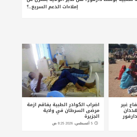
إملاءات الدعم السريع..؟
اع غير
اضراب الكوادر الطبية يفاقم ازمة
ددان
مرضى السرطان في ولاية
ارفور
الجزيرة
5 أغسطس، 2026 8:25 ص