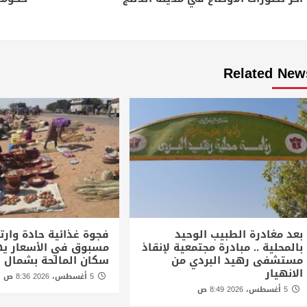
Reading
Related New
بعد مغادرة الطبيب الوحيد
فجوة غذائية حادة وارتف
بالمحلية .. مبادرة مجتمعية لإنقاذ
مسبوق في الأسعار يه
مستشفى رهيد البردي من
سكان المالحة بشمال د
الانهيار
5 أغسطس، 2026 8:36 ص
5 أغسطس، 2026 8:49 ص