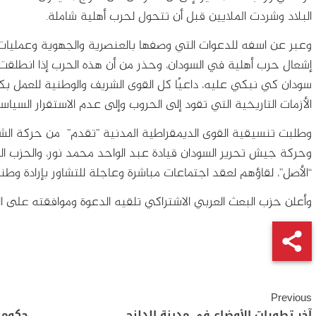
البلاد وشردت الملايين قبل أن تتحول لحرب أهلية شاملة.
وعبر عن اسفه للدعوات التي وصفها بالعنصرية والجهوية وعمليات
إشعال حرب أهلية في السودان، وحذر من أن هذه الحرب إذا انطلق
سودان كي نبكي عليه، داعيًا كل القوى الشريف والوطنية للعمل 
الأزمات التاريخية التي تقود إلى الحروب وإلى عدم الاستقرار السياس
وطلبت تنسيقية القوى الديمقراطية المدنية ”تقدم” من حركة الشعبي
وحركة جيش تحرير السودان قيادة عبد الواحد محمد نور، والحزب ا
“الأصل”، لقاؤهم لعقد اجتماعات مباشرة وعاجلة للتشاور بإرادة و
وأعلن حزب البعث العربي الاشتراكي تلقيه الدعوة وموافقته على ال
Continue
Previous
آخر تطورات الأوضاع في مدينة الدلنج
حكومة