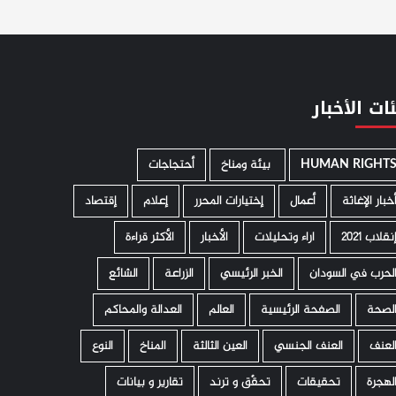
ات الأخبار
HUMAN RIGHT
­ بيئة ومناخ
أحتجاجات
خبار الإغاثة
أعمال
إختيارات المحرر
إعلام
إقتصاد
نقلاب 2021
اراء وتحليلات
الأخبار
الأكثر قراءة
لحرب في السودان
الخبر الرئيسي
الزراعة
الشائع
لصحة
الصفحة الرئيسية
العالم
العدالة والمحاكم
لعنف
العنف الجنسي
العين الثالثة
المناخ
النوع
لهجرة
تحقيقات
تحقّق و ترند
تقارير و بيانات