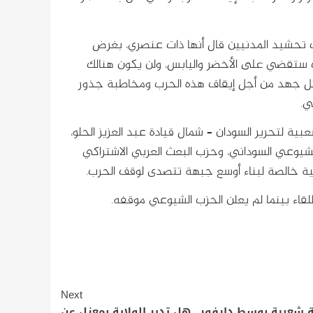
 تحشيد المدنيين قال أنها ذات عنصري، بغرض
ت ستقضي على الأخضر واليابس، ولن يكون هنالك
بكل جهد من أجل إيقاف هذه الحرب ومخاطبة جذور
ي.
ة لتحرير السودان – شمال قيادة عبد العزيز الحلو،
لشيوعي السوداني، وحزب البعث العربي الاشتراكي
طنية خالصة لبناء أوسع جبهة تتصدى لوقف الحرب.
لقاء بينما لم يعلن الحزب الشيوعي موقفه.
Next
 شعبية بوسط دارفور.. هل تدير الولاية بمعزل عن