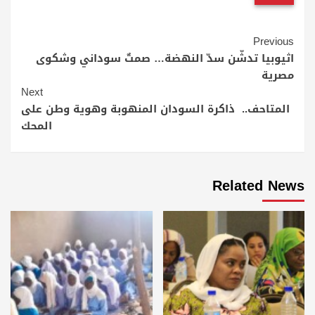
Continue
Previous
Reading
اثيوبيا تدشّن سدّ النهضة… صمتٌ سوداني وشكوى
مصرية
Next
المتاحف.. ذاكرة السودان المنهوبة وهوية وطن على
المحك
Related News