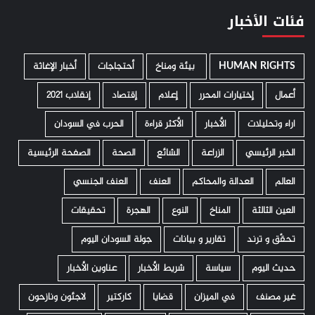
فئات الأخبار
HUMAN RIGHTS
­ بيئة ومناخ
أحتجاجات
أخبار الإغاثة
أعمال
إختيارات المحرر
إعلام
إقتصاد
إنقلاب 2021
اراء وتحليلات
الأخبار
الأكثر قراءة
الحرب في السودان
الخبر الرئيسي
الزراعة
الشائع
الصحة
الصفحة الرئيسية
العالم
العدالة والمحاكم
العنف
العنف الجنسي
العين الثالثة
المناخ
النوع
الهجرة
تحقيقات
تحقّق و ترند
تقارير و بيانات
جولة السودان اليوم
حديث اليوم
سياسة
شريط الأخبار
عناوين الأخبار
غير مصنف
في الميزان
قضايا
كاركتير
لاجئون ونازحون