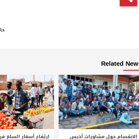
Continue
Reading
حا
Related New
الانقسام حول مشاورات أديس
ارتفاع أسعار السلع في