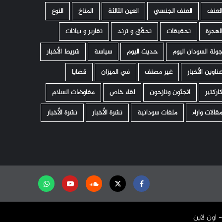
لعنف
العنف الجنسي
العين الثالثة
المناخ
النوع
لهجرة
تحقيقات
تحقّق و ترند
تقارير و بيانات
ولة السودان اليوم
حديث اليوم
سياسة
شريط الأخبار
ناوين الأخبار
غير مصنف
في الميزان
قضايا
اركتير
لاجئون ونازحون
لقاء خاص
مفاوضات السلام
قالات واراء
ملفات سودانية
نشرة الأخبار
نشرة الأخبار
Facebook
Twitter
Soundcloud
Youtube
تابعنا
على
واتساب