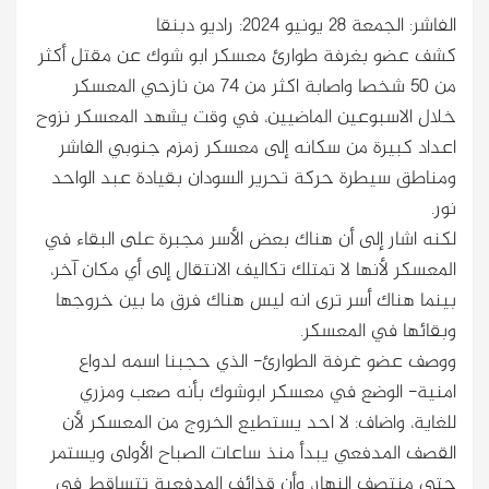
الفاشر: الجمعة 28 يونيو 2024: راديو دبنقا
كشف عضو بغرفة طوارئ معسكر ابو شوك عن مقتل أكثر
من 50 شخصا واصابة اكثر من 74 من نازحي المعسكر
خلال الاسبوعين الماضيين، في وقت يشهد المعسكر نزوح
اعداد كبيرة من سكانه إلى معسكر زمزم جنوبي الفاشر
ومناطق سيطرة حركة تحرير السودان بقيادة عبد الواحد
نور.
لكنه اشار إلى أن هناك بعض الأسر مجبرة على البقاء في
المعسكر لأنها لا تمتلك تكاليف الانتقال إلى أي مكان آخر،
بينما هناك أسر ترى انه ليس هناك فرق ما بين خروجها
وبقائها في المعسكر.
ووصف عضو غرفة الطوارئ- الذي حجبنا اسمه لدواع
امنية- الوضع في معسكر ابوشوك بأنه صعب ومزري
للغاية، واضاف: لا احد يستطيع الخروج من المعسكر لأن
القصف المدفعي يبدأ منذ ساعات الصباح الأولى ويستمر
حتى منتصف النهار، وأن قذائف المدفعية تتساقط في