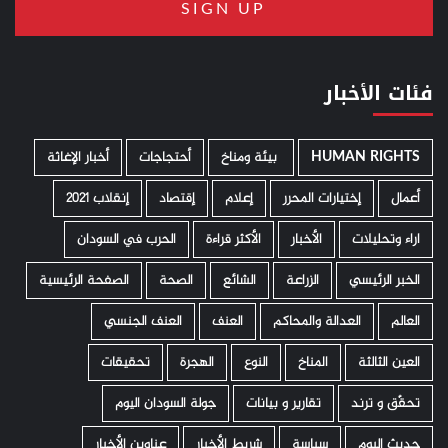
فئات الأخبار
HUMAN RIGHTS
­ بيئة ومناخ
أحتجاجات
أخبار الإغاثة
أعمال
إختيارات المحرر
إعلام
إقتصاد
إنقلاب 2021
اراء وتحليلات
الأخبار
الأكثر قراءة
الحرب في السودان
الخبر الرئيسي
الزراعة
الشائع
الصحة
الصفحة الرئيسية
العالم
العدالة والمحاكم
العنف
العنف الجنسي
العين الثالثة
المناخ
النوع
الهجرة
تحقيقات
تحقّق و ترند
تقارير و بيانات
جولة السودان اليوم
حديث اليوم
سياسة
شريط الأخبار
عناوين الأخبار