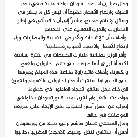
وقال ضرار إن اقتصاد السودان يواجه مشكلة في سعر
الصرف وارتفاع الأسعار، مضيفاً أن ليس كل ما ينشر في
وسائل الإعلام صحيح، مشيراً إلى أن ذلك يأتي في إطار
المضاربات والحرب النفسية على المجتمع.
وأضاف بأن “الإشاعات والأمراض النفسية والمضاربات وراء
ارتفاع الأسعار ولا تعود لأسباب إقتصادية”.
وأقر الوزير بطباعة مليارات الجنيهات في الفترة السابقة
لكنه أشار إلى أنها صرفت على دعم الجازولين والقمح
والكهرباء وأضاف قائلا (لولا طباعة هذه المبالغ وصرفها
على الدعم لما استقرت أسعار الجازولين والكهرباء والقمح).
الى ذلك دخل سائقو الامجاد العاملون فى خطوط
مواصلات الشقر وام القرى بمدينة بورتسودان دخلوا في
إضراب عن العمل أمس احتجاجا على الإبقاء على تعريفة
المواصلات في حالها.
وقال الصحفي عثمان هاشم لراديو دبنقا من بورتسودان
أمس أن سائقى النقل الوسيط (الامجاد) المضربين طالبوا