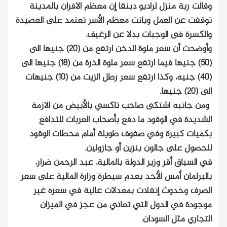
وقالت ربة منزل لراديو دبنقا إن معظم الافران بالمدينة
توقفت عن العمل وباتت معظم الأسر تعتمد على العصيدة
والكسرة فى الوجبات بدلا عن الرغيف.
وأوضحت أن سعر ملوة الدخن ارتفع من (20) جنيها الى
(50) جنيها فيما ارتفع سعر ملوة الذرة من (18) جنيها الى
(40) جنيه، وكذا ارتفع سعر رطل الزيت من (10) جنيهات
الى (20) جنيها.
ومن جانبه اشتكى صاحب تاكسي بالأبيض من الازمة
الشديدة في الوقود ما دفع بأصحاب العربات للتدافع
بكميات كبيرة وفي صفوف طويلة أمام محطات الوقود
للحصول على جالون بنزين أو جازولين.
في السياق أقر وزير الدولة بالمالية، عبد الرحمن ضرار،
بالبرلمان أمس الأحد بعدم سيطرة وزارة المالية على سعر
الصرف وحدوث إنفلات بمعدلات عالية في سعره غير
موجودة في الدول التي تعاني من عجز في الميزان
التجاري مثل السودان.