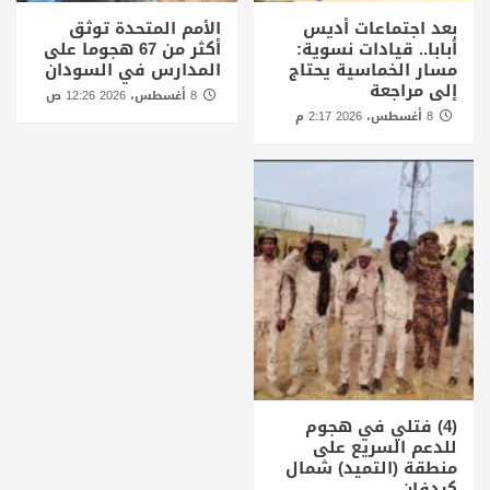
بعد اجتماعات أديس
الأمم المتحدة توثق
أبابا.. قيادات نسوية:
أكثر من 67 هجوما على
مسار الخماسية يحتاج
المدارس في السودان
إلى مراجعة
8 أغسطس، 2026 12:26 ص
8 أغسطس، 2026 2:17 م
(4) فتلي في هجوم
للدعم السريع على
منطقة (التميد) شمال
كردفان