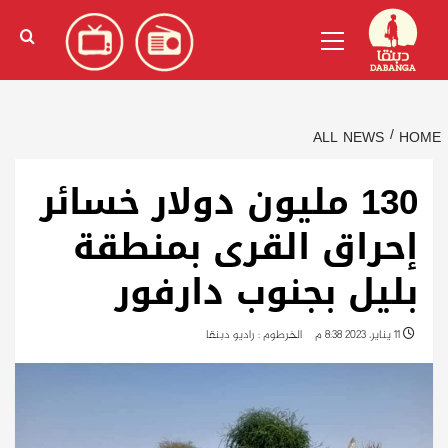
Ski
English
(
الإنجليزية
)
Primary
t
Menu
conten
ALL NEWS
HOME
130 مليون دولار خسائر
إحراق القرى بمنطقة
بليل بجنوب دارفور
11 يناير، 2023 8:38 م
الخرطوم : راديو دبنقا