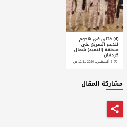
(4) فتلي في هجوم
للدعم السريع على
منطقة (التميد) شمال
كردفان
8 أغسطس، 2026 12:11 ص
مشاركة المقال