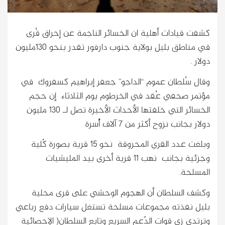
كشفت قيادات أهلية ان الخسائر الناجمة عن إحراق قُرى
في مناطق بليل بولاية جنوب دارفور تقدر بنحو 130مليون
دولار .
وقال سُلطان عموم “الداجو” جعفر إبراهيم كسفروك في
مؤتمر صحفي عُقد في الخرطوم يوم الثلاثاء إن حجم
الخسائر التي خلفتها الأحداث الأخيرة تصل لـ 130 مليون
دولار بجانب نزوح أكثر من 7 آلاف أُسرة
وبلغت عدد القري المحروقة نحو 15 قرية بصورة كُلية
وجزئية بجانب نهب 11 قرية أخرى بيد المليشيات
المسلحة.
وكشف السلطان أن الهجوم الوحشي على قرى محلية
بليل نفذته مجموعات مسلحة تستغل سيارات دفع رباعي
وترتدي زى قوات الدّعم السريع وتابع السلطان( الإحصائية