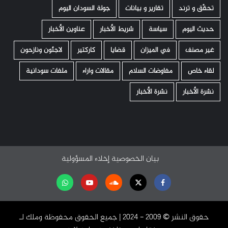
تحقّق و ترند
تقارير و بيانات
جولة السودان اليوم
حديث اليوم
سياسة
شريط الأخبار
عناوين الأخبار
غير مصنف
في الميزان
قضايا
كاركتير
لاجئون ونازحون
لقاء خاص
مفاوضات السلام
مقالات واراء
ملفات سودانية
نشرة الأخبار
نشرة الأخبار
بيان الخصوصية
إخلاء المسؤولية
Facebook
Twitter
Soundcloud
Youtube
تابعنا
على
حقوق النشر ©️ 2009 - 2024 | جميع الحقوق محفوظة وملك لـ
واتساب