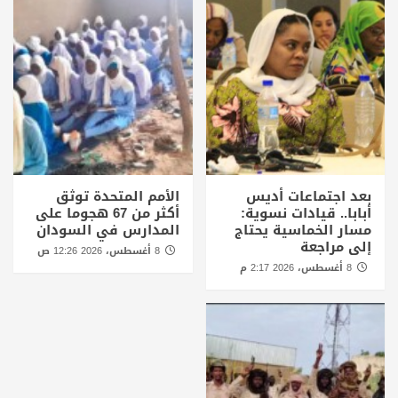
بعد اجتماعات أديس
الأمم المتحدة توثق
أبابا.. قيادات نسوية:
أكثر من 67 هجوما على
مسار الخماسية يحتاج
المدارس في السودان
إلى مراجعة
8 أغسطس، 2026 12:26 ص
8 أغسطس، 2026 2:17 م