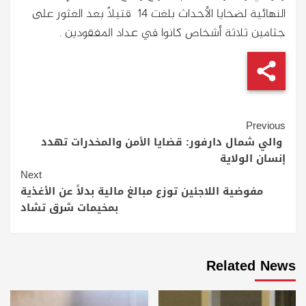
النهائية لضحايا الأحداث بلغت 14 قتيلاً بعد العثور على
جثامين ثلاثة أشخاص كانوا في عداد المفقودين .
Continue
Previous
Reading
والي شمال دارفور: قضايا الأمن والمخدرات تهدد
إنسان الولاية
Next
مفوضية اللاجئين توزع مبالغ مالية بدلاً عن الأغذية
بمخيمات شرق تشاد
Related News