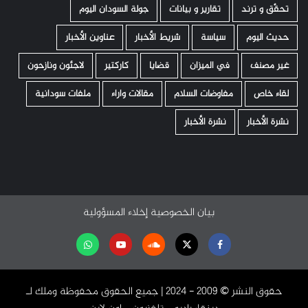
تحقّق و ترند
تقارير و بيانات
جولة السودان اليوم
حديث اليوم
سياسة
شريط الأخبار
عناوين الأخبار
غير مصنف
في الميزان
قضايا
كاركتير
لاجئون ونازحون
لقاء خاص
مفاوضات السلام
مقالات واراء
ملفات سودانية
نشرة الأخبار
نشرة الأخبار
بيان الخصوصية
إخلاء المسؤولية
Facebook
Twitter
Soundcloud
Youtube
تابعنا
على
حقوق النشر ©️ 2009 - 2024 | جميع الحقوق محفوظة وملك لـ
واتساب