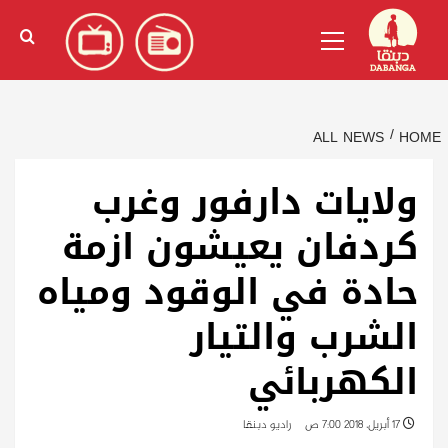
Ski
English
(
الإنجليزية
)
Primary
t
Menu
conten
ALL NEWS
HOME
ولايات دارفور وغرب
كردفان يعيشون ازمة
حادة في الوقود ومياه
الشرب والتيار
الكهربائي
17 أبريل، 2018 7:00 ص
راديو دبنقا