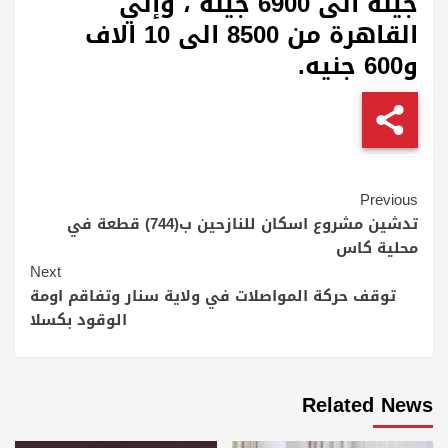
جينه الى 6900 جينه ، وإلي
القاهرة من 8500 الى 10 الاف
و600 جنيه.
Continue
Previous
Reading
تدشين مشروع اسكان للنازحين ب(744) قطعة في
محلية كاس
Next
توقف حركة المواصلات في ولاية سنار وتفاقم اومة
الوقود بكسلا
Related News