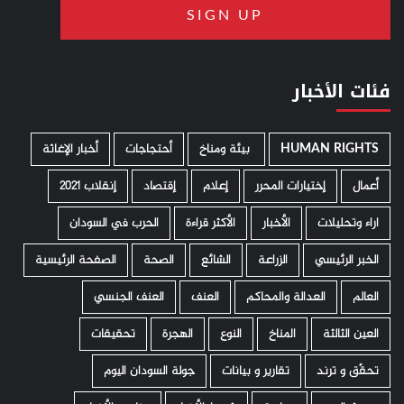
فئات الأخبار
HUMAN RIGHTS
­ بيئة ومناخ
أحتجاجات
أخبار الإغاثة
أعمال
إختيارات المحرر
إعلام
إقتصاد
إنقلاب 2021
اراء وتحليلات
الأخبار
الأكثر قراءة
الحرب في السودان
الخبر الرئيسي
الزراعة
الشائع
الصحة
الصفحة الرئيسية
العالم
العدالة والمحاكم
العنف
العنف الجنسي
العين الثالثة
المناخ
النوع
الهجرة
تحقيقات
تحقّق و ترند
تقارير و بيانات
جولة السودان اليوم