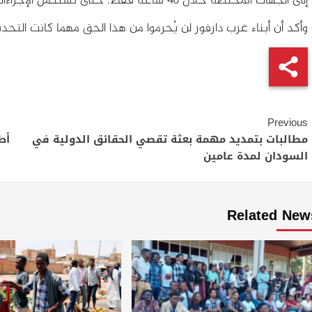
إلى الجهات المختصة خلال 48 ساعة فقط، حتى تُستكمل الإجراءات بصورة عاجلة وعادلة.
وأكد أن أبناء غرب دارفور لن يُحرموا من هذا الحق مهما كانت التحدي
Continue
Previous
Reading
مطالبات بتمديد مهمة بعثة تقصي الحقائق الدولية في
أط
السودان لمدة عامين
Related New