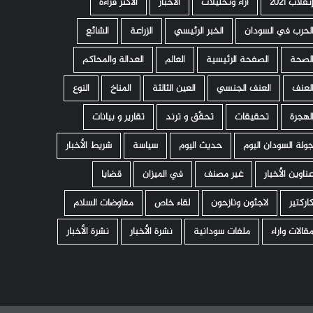
نقلاب 2021
اراء وتحليلات
الأخبار
الأكثر قراءة
لحرب في السودان
الخبر الرئيسي
الزراعة
الشائع
لصحة
الصفحة الرئيسية
العالم
العدالة والمحاكم
لعنف
العنف الجنسي
العين الثالثة
المناخ
النوع
لهجرة
تحقيقات
تحقّق و ترند
تقارير و بيانات
ولة السودان اليوم
حديث اليوم
سياسة
شريط الأخبار
ناوين الأخبار
غير مصنف
في الميزان
قضايا
اركتير
لاجئون ونازحون
لقاء خاص
مفاوضات السلام
قالات واراء
ملفات سودانية
نشرة الأخبار
نشرة الأخبار