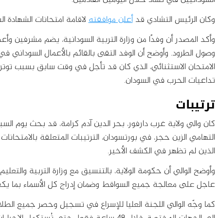
السودانيين في تشاد خلال اليومين القادمين.
وكان الرئيس التشادي قد
أعلن موافقته
لاقامة امتحانات الشهادة ا
وأكد المصدر أن وفدًا من وزارة التربية السودانية، يضم مشرفين وأعض
وصول الطرود. وأوضح أن الوفد التقى بالقائم بالأعمال السوداني ف
الامتحان الاستثنائي، الذي كان قد تأجل في وقت سابق بسبب توتر 
تداعيات الحرب في السودان.
ترتيبات
كان والي ولاية غرب دارفور، بحر الدين آدم كرامة، قد بحث يوم السبت
التهامي الزين حجر، في بورتسودان، الترتيبات المتعلقة بالامتحانا
الذين لم تظهر في الكشف الأخير.
وأوضح الوالي أن حكومة الولاية، بالتنسيق مع وزارة التربية والتعلي
عاجل على معالجة جميع السواقط وضمان إدراج كل الأسماء بما ي
كما وجّه الوالي اللجنة العليا للإسراع في تسجيل وحصر جميع الطل