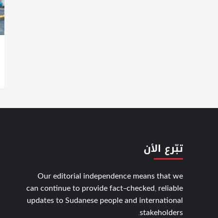
تبّرع الأن
Our editorial independence means that we
can continue to provide fact-checked, reliable
updates to Sudanese people and international
stakeholders.