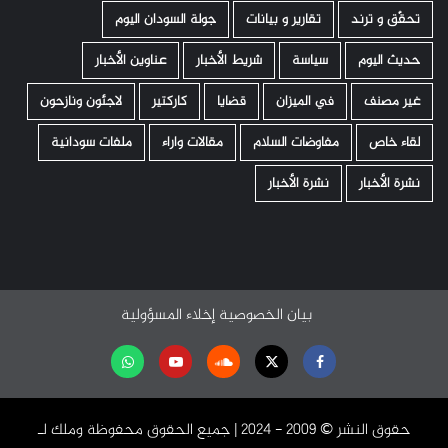
تحقّق و ترند
تقارير و بيانات
جولة السودان اليوم
حديث اليوم
سياسة
شريط الأخبار
عناوين الأخبار
غير مصنف
في الميزان
قضايا
كاركتير
لاجئون ونازحون
لقاء خاص
مفاوضات السلام
مقالات واراء
ملفات سودانية
نشرة الأخبار
نشرة الأخبار
بيان الخصوصية
إخلاء المسؤولية
Facebook
Twitter
Soundcloud
Youtube
تابعنا
على
حقوق النشر ©️ 2009 - 2024 | جميع الحقوق محفوظة وملك لـ
واتساب