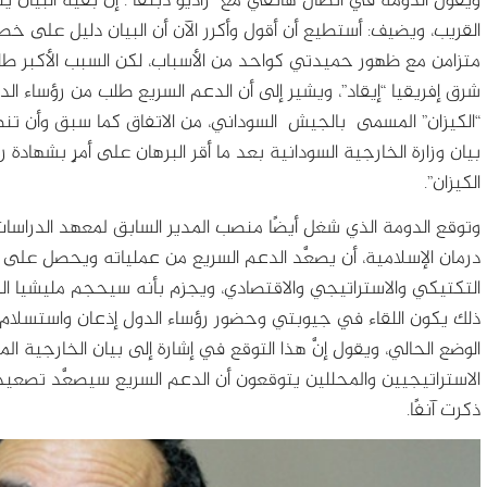
ويقول الدومة في اتصال هاتفي مع “راديو دبنقا”: إنَّ بقية البيان
القريب، ويضيف: أستطيع أن أقول وأكرر الآن أن البيان دليل على خطو
متزامن مع ظهور حميدتي كواحد من الأسباب، لكن السبب الأكبر طلب
شرق إفريقيا “إيقاد”، ويشير إلى أن الدعم السريع طلب من رؤساء ا
“الكيزان” المسمى بالجيش السوداني، من الاتفاق كما سبق وأن تن
بيان وزارة الخارجية السودانية بعد ما أقر البرهان على أمرٍ بشهاد
الكيزان”.
وتوقع الدومة الذي شغل أيضًا منصب المدير السابق لمعهد الدراسات ا
درمان الإسلامية، أن يصعَّد الدعم السريع من عملياته ويحصل عل
التكتيكي والاستراتيجي والاقتصادي، ويجزم بأنه سيحجم مليشيا ا
ذلك يكون اللقاء في جيوبتي وحضور رؤساء الدول إذعان واستسلام م
الوضع الحالي، ويقول إنَّ هذا التوقع في إشارة إلى بيان الخارجية
الاستراتيجيين والمحللين يتوقعون أن الدعم السريع سيصعَّد تص
ذكرت آنفًا.