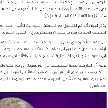
بالرغم من أن عملية الإجلاء قد تمت بالفعل بحسب البيان حيث قال 
في إجلاء عدد 18 طالباً وطالبة وبعض من أولياء أمورهم من
امتدت إليها الاشتباكات المسلحة مؤخرًا.
وذكر البيان أنه تم التنسيق مع السلطات السودانية لتأمين إجلاء 
القنصلية المصرية في بورتسودان وتسفيرهم إلى الحدود المصرية وص
لكن الفقرة الأخيرة في بيان وزارة الخارجية فكانت غريبة حيث دع
الولايات، بما في ذلك التي لم تصلها الاشتباكات المسلحة، بسرعة م
إلى السودان في المرحلة الحالية تحت أي ظرف حفاظًا على سلامته
برغم أن الخارجية لديها قنصليتيها في بورتسودان ووادي حلفا ولا
سائقين مصريين، على العكس من ذلك فإنَّ رصفائهم السودانيين ل
مصر فترة التأشيرة وبدلًا من تأشيرة متعددة أصبحت بشروط قاسية 
بعد شهور.