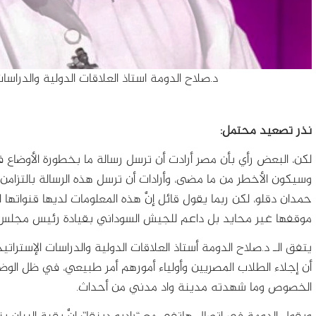
د.صلاح الدومة استاذ العلاقات الدولية والدراسا
نذر تصعيد محتمل:
لكن، البعض رأي بأن مصر أرادت أن ترسل رسالة ما بخطورة الأوضا
وسيكون الأخطر من ما مضى، وأرادات أن ترسل هذه الرسالة بالتزام
حمدان دقلو، لكن ربما يقول قائل إنَّ هذه المعلومات لديها قنواتها
موقفها غير محايد بل داعم للجيش السوداني بقيادة رئيس مجلس الس
يتفق الـ د.صلاح الدومة أستاذ العلاقات الدولية والدراسات الإستراتي
أن إجلاء الطلاب المصريين وأولياء أمورهم أمر طبيعي، في ظل الوض
الخصوص وما شهدته مدينة واد مدني من أحداث.