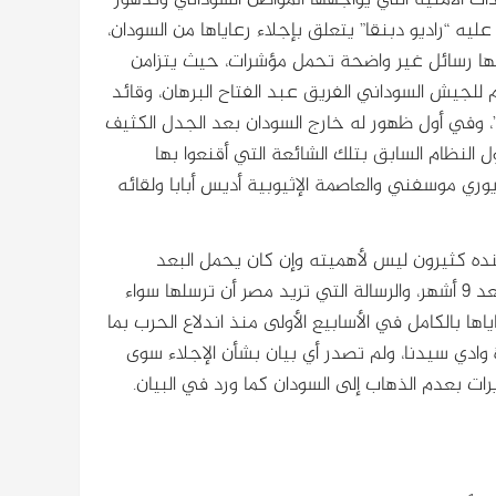
ليه “راديو دبنقا” يتعلق بإجلاء رعاياها من السودان،
لها رسائل غير واضحة تحمل مؤشرات، حيث يتزامن
 للجيش السوداني الفريق عبد الفتاح البرهان، وقائد
، وفي أول ظهور له خارج السودان بعد الجدل الكثيف
 النظام السابق بتلك الشائعة التي أقنعوا بها
يوري موسفني والعاصمة الإثيوبية أديس أبابا ولقائه
نده كثيرون ليس لأهميته وإن كان يحمل البعد
الإنساني، بل لمغزاه، توقيته وأسباب نشره والاهتمام بهؤلاء الرعايا بعد 9 أشهر، والرسالة التي تريد مصر أن ترسلها سواء
ها بالكامل في الأسابيع الأولى منذ اندلاع الحرب بما
وادي سيدنا، ولم تصدر أي بيان بشأن الإجلاء سوى
ت بعدم الذهاب إلى السودان كما ورد في البيان.