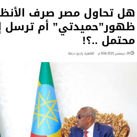
هل تحاول مصر صرف الأنظا
ظهور”حميدتي” أم ترسل إ
محتمل ..؟!
29 ديسمبر، 2023 9:56 م
القاهرة: راديو دبنقا