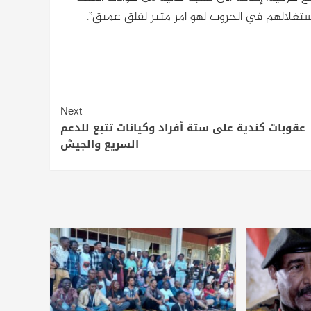
استغلالهم في الحروب لهو امر مثير لقلق عميق”.
Next
عقوبات كندية على ستة أفراد وكيانات تتبع للدعم
السريع والجيش