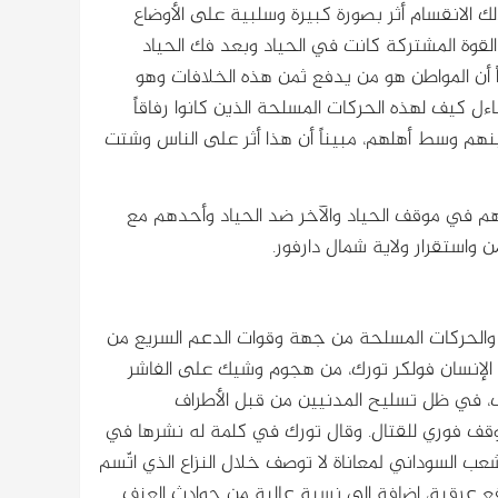
لك الانقسام أثر بصورة كبيرة وسلبية على الأوضاع
القوة المشتركة كانت في الحياد وبعد فك الحياد
أن المواطن هو من يدفع ثمن هذه الخلافات وهو
ءل كيف لهذه الحركات المسلحة الذين كانوا رفاقاً
ينهم وسط أهلهم، مبيناً أن هذا أثر على الناس وشتت
م في موقف الحياد والآخر ضد الحياد وأحدهم مع
 واستقرار ولاية شمال دارفور.
الحركات المسلحة من جهة وقوات الدعم السريع من
الإنسان فولكر تورك، من هجوم وشيك على الفاشر
ف، في ظل تسليح المدنيين من قبل الأطراف
 لوقف فوري للقتال. وقال تورك في كلمة له نشرها في
شعب السوداني لمعاناة لا توصف خلال النزاع الذي اتّسم
 عرقية، إضافة الى نسبة عالية من حوادث العنف