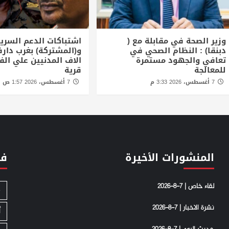
وزير الصحة في مقابلة مع (
اشتباكات الدعم السري
دبنقا) : النظام الصحي في
و(المشتركة) بغرب دارف
تعافي والجهود مستمرة
للمعالجة
قرية
7 أغسطس، 2026 3:33 م
7 أغسطس، 2026 1:57 ص
المنشورات الأخيرة
فئ
لقاء خاص | 7-8-2026
S
نشرة الاخبار | 7-8-2026
أ