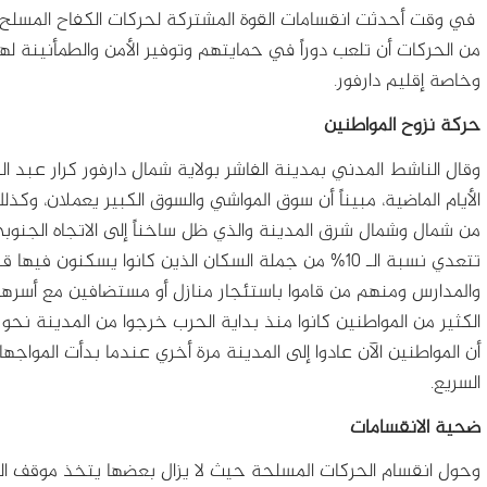
في وقت أحدثت انقسامات القوة المشتركة لحركات الكفاح المسلح 
من الحركات أن تلعب دوراً في حمايتهم وتوفير الأمن والطمأنينة ل
وخاصة إقليم دارفور.
حركة نزوح المواطنين
وقال الناشط المدني بمدينة الفاشر بولاية شمال دارفور كرار عبد ال
الأيام الماضية، مبيناً أن سوق المواشي والسوق الكبير يعملان، وكذ
من شمال وشمال شرق المدينة والذي ظل ساخناً إلى الاتجاه الجنوبي ل
تتعدي نسبة الـ 10% من جملة السكان الذين كانوا يسكنون ف
والمدارس ومنهم من قاموا باستئجار منازل أو مستضافين مع أسرهم و
الكثير من المواطنين كانوا منذ بداية الحرب خرجوا من المدينة نحو 
أن المواطنين الآن عادوا إلى المدينة مرة أخري عندما بدأت المواجه
السريع.
ضحية الانقسامات
وحول انقسام الحركات المسلحة حيث لا يزال بعضها يتخذ موقف الحي