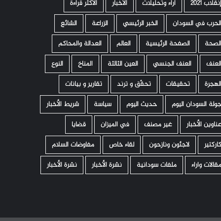
نقلاب 2021
اراء وتحليلات
الأخبار
الأكثر قراءة
لحرب في السودان
الخبر الرئيسي
الزراعة
الشائع
لصحة
الصفحة الرئيسية
العالم
العدالة والمحاكم
لعنف
العنف الجنسي
العين الثالثة
المناخ
النوع
لهجرة
تحقيقات
تحقّق و ترند
تقارير و بيانات
ولة السودان اليوم
حديث اليوم
سياسة
شريط الأخبار
ناوين الأخبار
غير مصنف
في الميزان
قضايا
اركتير
لاجئون ونازحون
لقاء خاص
مفاوضات السلام
قالات واراء
ملفات سودانية
نشرة الأخبار
نشرة الأخبار