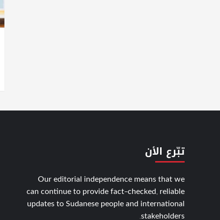
تبّرع الأن
Our editorial independence means that we
can continue to provide fact-checked, reliable
updates to Sudanese people and international
stakeholders.