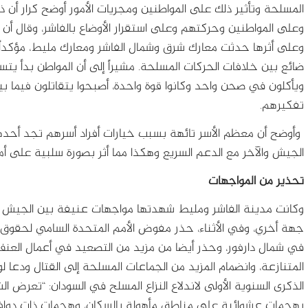
المسلحة وتأثير ذلك على المواطنين ومجريات الأمور أوضح كرار أن ذ
وعلى المواطنين وحركتهم وعلى استقرار الأوضاع بالفاشر، وقال أن 
وعلى أثرها حدثت معارك شرق وشمال الفاشر ومعارك مليط، مؤكداً 
ضائع بين خلافات الحركات المسلحة. مشيراً إلى أن المواطن بدأ يتسا
ويأكلون في صحن واحد وكانوا قوة واحدة، أصبحوا يتقاتلون فيما ب
تفكيرهم.
وأوضح أن معظم الأسر تائهة بسبب خيارات أفراد أسرهم تجد أحده
الجيش والآخر مع الدعم السريع وهكذا مما أثر بصورة سلبية على أمن
تحذير من المواجهات
وكانت مدينة الفاشر ومليط شهدتها مواجهات عنيفة بين الجيش و
جهة أخري، وفي الأثناء، حذر مفوض الأمم المتحدة السامي لحقوق 
في شمال دارفور، وحذر أيضا من مزيد من التصعيد في أعمال العن
المتنازعة، وانضمام المزيد من الجماعات المسلحة إلى القتال ودعا
الذكرى السنوية الأولى لاندلاع النزاع المسلح في السودان: “تعرض ال
بهجمات عشوائية على مناطق مأهولة بالسكان، وهجمات ذات دوافع