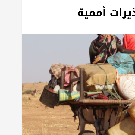
يرات أممية