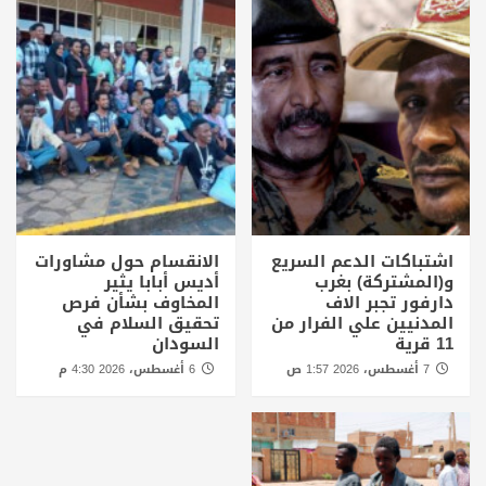
اشتباكات الدعم السريع
الانقسام حول مشاورات
و(المشتركة) بغرب
أديس أبابا يثير
دارفور تجبر الاف
المخاوف بشأن فرص
المدنيين علي الفرار من
تحقيق السلام في
11 قرية
السودان
7 أغسطس، 2026 1:57 ص
6 أغسطس، 2026 4:30 م