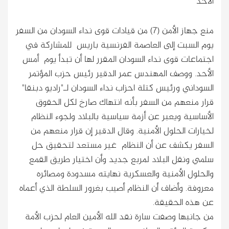
الأحد
منع جهاز الأمن (7) من قيادات قوى نداء السودان من السفر
يوم السبت إلى العاصمة الفرنسية باريس للمشاركة في
اجتماعات قوى نداء السودان المقرر لها أن تبدأ يوم أمس
الأحد. ووصف المهندس عمر الدقير رئيس حزب المؤتمر
السوداني ورئيس كتلة احزاب نداء السودان لـ"راديو دبنقا"
قرار منعهم من السفر بأنه انتهاك صارخ لكل الحقوق
الأساسية ويعبر عن أزمة سياسية بالبلاد ولجوء النظام
لخيارات الحلول الأمنية. وقال الدقير إن قرار منعهم من
السفر يكشف عن أن النظام غير مستعد لتحقيق حل
سلمي ونقل البلاد لمربع جديد وأن اختيار طريق القمع
والحلول الأمنية والعسكرية نهايته مسدودة ومصائره
معروفة. وأضاف أن النظام أصيب بغرور السلطة الذي أعماه
عن هذه الحقيقة.
من جانبها وصفت سارة نقد الله الأمين العام لحزب الأمة