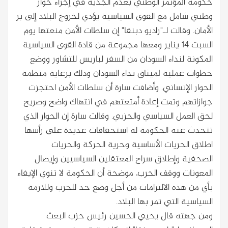
حكومة المؤتمر الوطني بعدم الجدية في إجراء حوار
وطني شامل مع القوى السياسية يؤدي لخروج البلاد إلى بر
الأمان. وقالت لـ"راديو دبنقا" إن سلطات الأمن منعتها يوم
السبت 14 يناير ومعها مجموعة من قادة القوى السياسية
المكونة لنداء السودان من السفر لباريس للتشاور ووضع
خطوات عملية لميثاق نداء السودان وذلك برعاية منظمة
الحوار الإنساني. وأضافت سارة أن سلطات الأمن احتجزت
جوازاتهم وتمت إعادة أمتعتهم في انتهاك واضح وصريح
لحق العمل السياسي والحزبي. وقالت سارة إن الحوار الذي
تتحدث عنه الحكومة له استحقاقات عديدة على رأسها
اطلاق الحريات الأساسية وحرية الحركة والحريات
الصحفية وإطلاق سراح المعتقلين السياسيين وإيصال
المعونات ووقف الحرب، موضحة أن الحكومة لا تنوي الإيفاء
بأي من هذه الالتزامات من أجل وضع حد للحرب وللازمة
السياسية التي تمر بها البلاد.
ومن جهته قال يحيي الحسين رئيس حزب البعث