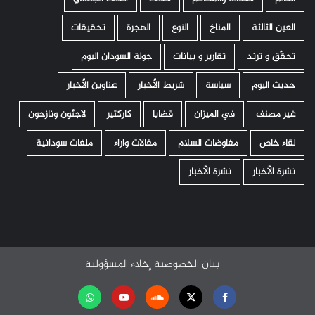
العين الثالثة
المناخ
النوع
الهجرة
تحقيقات
تحقّق و ترند
تقارير و بيانات
جولة السودان اليوم
حديث اليوم
سياسة
شريط الأخبار
عناوين الأخبار
غير مصنف
في الميزان
قضايا
كاركتير
لاجئون ونازحون
لقاء خاص
مفاوضات السلام
مقالات واراء
ملفات سودانية
نشرة الأخبار
نشرة الأخبار
بيان الخصوصية
إخلاء المسؤولية
Facebook
Twitter
Soundcloud
Youtube
تابعنا