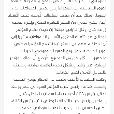
السوداني لـ"راديو دبنقا" إنه كان يتوقع منعه وبقية قادة
القوى السياسية من السفر لباريس لحضور اجتماعات نداء
السودان وذلك بعد أن منعت السلطات الأمنية قبلها الأستاذ
أمين مكي مدني من السفر للقاهرة للعلاج وإجراء عملية
زراعة كلى. وقال لـ"راديو دبنقا" إن ديدن نظام المؤتمر
الوطني هو انتهاك الحقوق الأساسية للمواطن، مشيرا إلى
أن لحظة منعهم من السفر تزامنت مع المؤتمرالصحفي
لوزير الخارجية حول رفع العقوبات وموضوع الحريات
والحقوق يشكل جزء من الموضوع. وأوضح أن نظام المؤتمر
الوطني غير راشد ويشكل بهذه الواقعة تماديه وتشبثه
بالتعامل الأمني لقمع الحريات.
وكانت السلطات الأمنية منعت من المطار يومي الجمعة
والسبت كلا من رئيس حزب المؤتمر السودانى عمر يوسف
الدقير رئيس كتلة أحزاب نداء السودان بالداخل، كمال
إسماعيل رئيس حزب التحالف الوطني نائب رئيس الكتلة،
يحيى الحسين رئيس حزب البعث السودانى، محمد