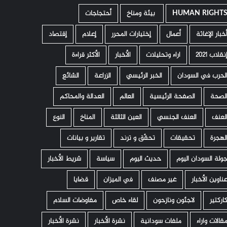
HUMAN RIGHT
­ بيئة ومناخ
أحتجاجات
خبار الإغاثة
أعمال
إختيارات المحرر
إعلام
إقتصاد
نقلاب 2021
اراء وتحليلات
الأخبار
الأكثر قراءة
لحرب في السودان
الخبر الرئيسي
الزراعة
الشائع
لصحة
الصفحة الرئيسية
العالم
العدالة والمحاكم
لعنف
العنف الجنسي
العين الثالثة
المناخ
النوع
لهجرة
تحقيقات
تحقّق و ترند
تقارير و بيانات
ولة السودان اليوم
حديث اليوم
سياسة
شريط الأخبار
ناوين الأخبار
غير مصنف
في الميزان
قضايا
اركتير
لاجئون ونازحون
لقاء خاص
مفاوضات السلام
قالات واراء
ملفات سودانية
نشرة الأخبار
نشرة الأخبار