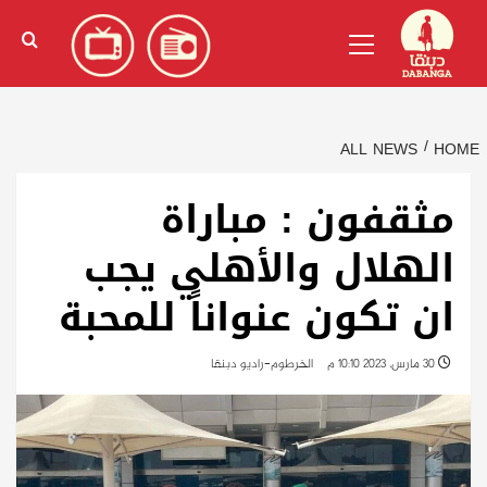
Ski
English
(
الإنجليزية
)
Primary
t
Menu
conten
ALL NEWS
HOME
مثقفون : مباراة
الهلال والأهلي يجب
ان تكون عنواناً للمحبة
30 مارس، 2023 10:10 م
الخرطوم-راديو دبنقا