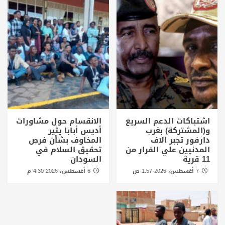
اشتباكات الدعم السريع
الانقسام حول مشاورات
و(المشتركة) بغرب
أديس أبابا يثير
دارفور تجبر الاف
المخاوف بشأن فرص
المدنيين علي الفرار من
تحقيق السلام في
11 قرية
السودان
7 أغسطس، 2026 1:57 ص
6 أغسطس، 2026 4:30 م