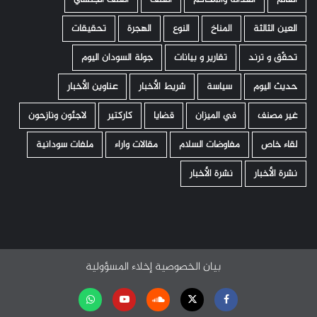
العين الثالثة
المناخ
النوع
الهجرة
تحقيقات
تحقّق و ترند
تقارير و بيانات
جولة السودان اليوم
حديث اليوم
سياسة
شريط الأخبار
عناوين الأخبار
غير مصنف
في الميزان
قضايا
كاركتير
لاجئون ونازحون
لقاء خاص
مفاوضات السلام
مقالات واراء
ملفات سودانية
نشرة الأخبار
نشرة الأخبار
بيان الخصوصية
إخلاء المسؤولية
Facebook
Twitter
Soundcloud
Youtube
تابعنا