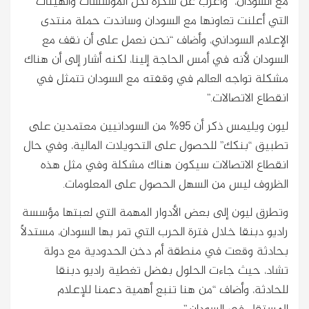
مع السودان،” وأعرب عن شكره لكل المؤسسات والهيئات
التي أعلنت تعاونها مع السودان وساندت حملة منتدى
الإعلام السوداني، وأضاف “نحن نعمل على أن نقف مع
السودان لأنه في أمس الحاجة إلينا، لكنه أشار إلى أن هناك
مشكلة تواجه العالم في وقفته مع السودان تتمثل في
انقطاع الاتصالات.”
ليون ويليمس ذكر أن 95% من السودانيين معتمدين على
تطبيق “بنكك” للحصول على التحويلات المالية، وفي حال
انقطاع الاتصالات سيكون هناك مشكلة وفي مثل هذه
الظروف ليس من السهل الحصول على المعلومات.
وتطرق ليون إلى بعض الأدوار المهمة التي لعبتها مؤسسة
راديو دبنقا خلال فترة الحرب التي تمر بها السودان، مستدلاً
بحادثة وقعت في منطقة أم دخن الحدودية مع دولة
تشاد، حيث جاءت الحلول بفضل تغطية راديو دبنقا
للحادثة، وأضاف “من هنا تنبع أهمية دعمنا للإعلام