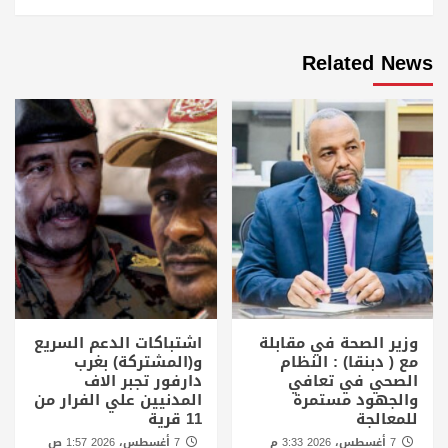
Related News
وزير الصحة في مقابلة
اشتباكات الدعم السريع
مع ( دبنقا) : النظام
و(المشتركة) بغرب
الصحي في تعافي
دارفور تجبر الاف
والجهود مستمرة
المدنيين علي الفرار من
للمعالجة
11 قرية
7 أغسطس، 2026 3:33 م
7 أغسطس، 2026 1:57 ص