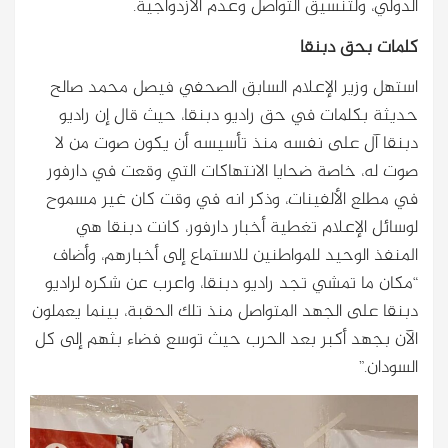
الدولي، ولتنسيق التواصل وعدم الازدواجية.
كلمات بحق دبنقا
استهل وزير الإعلام السابق الصحفي فيصل محمد صالح
حديثة بكلمات في حق راديو دبنقا، حيث قال إن راديو
دبنقا آل على نفسه منذ تأسيسه أن يكون صوت من لا
صوت له، خاصة ضحايا الانتهاكات التي وقعت في دارفور
في مطلع الألفينات، وذكر انه في وقت كان غير مسموح
لوسائل الإعلام تغطية أخبار دارفور، كانت دبنقا هي
المنفذ الوحيد للمواطنين للاستماع إلى أخبارهم، وأضاف
“مكان ما تمشي تجد راديو دبنقا، واعرب عن شكره لراديو
دبنقا على الجهد المتواصل منذ تلك الحقبة، بينما يعملون
الآن بجهد أكبر بعد الحرب حيث توسع فضاء بثهم إلى كل
السودان.”