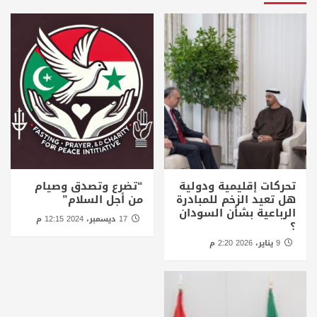
تحركات إقليمية ودولية
“تضرع وتصدق وصيام
هل تعيد الزخم للمبادرة
من أجل السلام”
الرباعية بشأن السودان
17 ديسمبر، 2024 12:15 م
؟
9 يناير، 2026 2:20 م