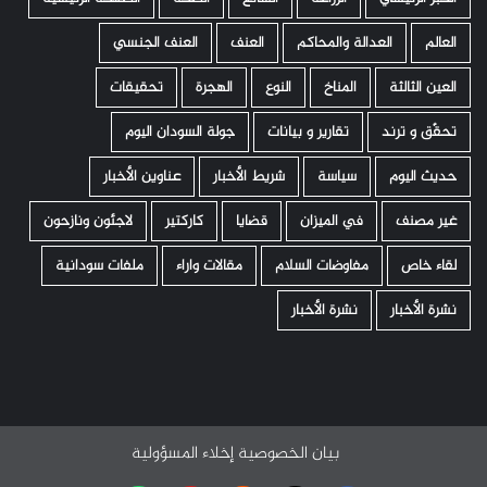
العالم
العدالة والمحاكم
العنف
العنف الجنسي
العين الثالثة
المناخ
النوع
الهجرة
تحقيقات
تحقّق و ترند
تقارير و بيانات
جولة السودان اليوم
حديث اليوم
سياسة
شريط الأخبار
عناوين الأخبار
غير مصنف
في الميزان
قضايا
كاركتير
لاجئون ونازحون
لقاء خاص
مفاوضات السلام
مقالات واراء
ملفات سودانية
نشرة الأخبار
نشرة الأخبار
بيان الخصوصية
إخلاء المسؤولية