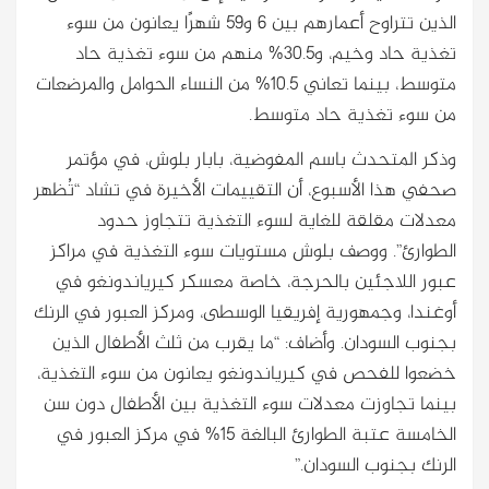
الذين تتراوح أعمارهم بين 6 و59 شهرًا يعانون من سوء
تغذية حاد وخيم، و30.5% منهم من سوء تغذية حاد
متوسط، بينما تعاني 10.5% من النساء الحوامل والمرضعات
من سوء تغذية حاد متوسط.
وذكر المتحدث باسم المفوضية، بابار بلوش، في مؤتمر
صحفي هذا الأسبوع، أن التقييمات الأخيرة في تشاد “تُظهر
معدلات مقلقة للغاية لسوء التغذية تتجاوز حدود
الطوارئ”. ووصف بلوش مستويات سوء التغذية في مراكز
عبور اللاجئين بالحرجة، خاصة معسكر كيرياندونغو في
أوغندا، وجمهورية إفريقيا الوسطى، ومركز العبور في الرنك
بجنوب السودان. وأضاف: “ما يقرب من ثلث الأطفال الذين
خضعوا للفحص في كيرياندونغو يعانون من سوء التغذية،
بينما تجاوزت معدلات سوء التغذية بين الأطفال دون سن
الخامسة عتبة الطوارئ البالغة 15% في مركز العبور في
الرنك بجنوب السودان.”