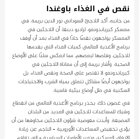
نقص في الغذاء باوغندا
من جانبه، أكد اللاجئ السوداني نور الدين بريمة، في
معسكر كيرياندونغو، لراديو دبنقا، أن اللاجئين في
المعسكر يواجهون نقصًا حادًا في الغذاء بعد أن أوقف
برنامج الأغذية العالمي كميات الغذاء التي يقدمها
للاجئين، وقلصها لبعضهم، مما انعكس سلبًا على الأوضاع
الصحية. وأشار بريمة إلى أن معاناة اللاجئين في
كيرياندونغو لا تقتصر على الصحة ونقص الغذاء، بل
يواجهون أيضًا مشاكل تتعلق بمياه الشرب والاحتياجات
السكنية في ظل أوضاع بيئية قاسية.
في غضون ذلك، يحذر برنامج الأغذية العالمي من انقطاع
وشيك للمساعدات للاجئين في العديد من البلدان
المضيفة. وأبدت مفوضية شؤون اللاجئين مخاوفها من أن
يؤدي تخفيض المساعدات الأوروبية – الناجم عن زيادة
الإنفاق العسكري وتغير الأولويات السياسية – إلى تفاقم