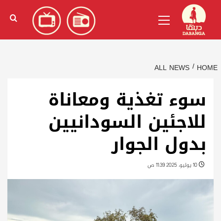
Ski
English
(
الإنجليزية
)
Primary
t
Menu
conten
ALL NEWS
HOME
سوء تغذية ومعاناة
للاجئين السودانيين
بدول الجوار
10 يوليو، 2025 11:39 ص