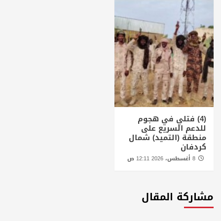
(4) فتلي في هجوم
للدعم السريع على
منطقة (التميد) شمال
كردفان
8 أغسطس، 2026 12:11 ص
مشاركة المقال