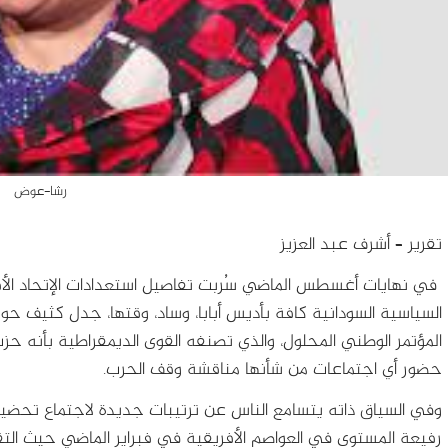
رشا-عوض
تقرير – أشرف عبد العزيز
في نهايات أغسطس الماضي سُربت تفاصيل استعدادات الإتحاد الأ
السياسية السودانية كافة بأديس أبابا، وساد، وقتها، جدل كثيف ح
المؤتمر الوطني المحلول، والذي تصنفه القوى الديمقراطية بأنه 
حضور أي اجتماعات من شأنها مناقشة وقف الحرب.
وفي السياق ذاته يتسامع الناس عن ترتيبات جديدة لاجتماع تحضيري 
رفيعة المستوى في العواصم الأفريقية في فبراير الماضي حيث الت