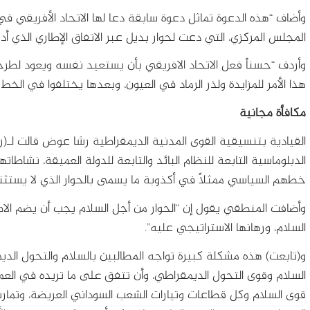
وأضاف “هذه الدعوة تماثل دعوة سابقة دعا لها الاتحاد الأفريقي ف
المجلس المركزي، التي دعت لحوار بديل عبر الاتفاق الإطاري الذي أ
وأردف “حسناً فعل الاتحاد الافريقي بأن يستعيد نفسه ويعود لطرحه 
هذا الأمر للمزايدة ولذر الرماد في العيون، وبعدها يختلفوا في الخط
مكافأة مجانية
القيادية بتنسيقية القوى المدنية الديمقراطية رشا عوض قالت لـ(رادي
الدبلوماسية التابعة للنظام البائد والتابعة للدولة العميقة، نشاطات
خطهم السياسي ممثلاً في أكذوبة ما يسمى بالحوار الذي لا يستثني 
وأضافت المنطقي يقول إن “الحوار من أجل السلام يجب أن يضم الاط
السلام، ورهانها الاستراتيجي عليه”.
و(تابعت) هذه مشكلة كبيرة تواجه المطالبين بالسلام والتحول ال
السلام وقوى التحول الديمقراطي، وأن تتفق على ما تريده في الع
قوى السلام وكل قطاعات وتيارات الشعب السوداني العريضة، وتمار