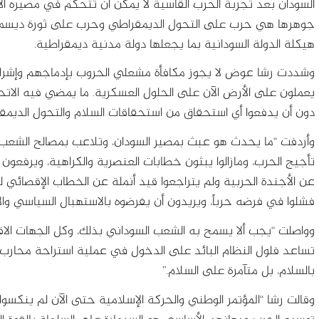
السودان بعد تجربة الحرب القاسية لا يمكن أن تتحكم في مصيره ا
جوهرها هي حرب على التحول الديمقراطي وحرب على ثورة ديسمبر 
هيكلة الدولة السودانية بما يجعلها دولة مدنية ديمقراطية.
وشددت رشا عوض لا يجوز مكافأة مشعلي الحروب بإدماجهم وإشراكه
يعملون على الأرض الآن على الحلول العسكرية. ما يمضي فيه الاتحاد 
دون أن يدفعوا أي استحقاق من استحقاقات السلام والتحول الديمق
وأردفت “ما يحدث هو عبث بمصير السودان، وتلاعب بمصالح الشعب ال
تأجيج الحرب، ومازالوا يبثون خطابات العنصرية والكراهية، ويرفعون 
عن الأجندة الحربية ولم يتراجعوا قيد أنملة عن الخطاب الإقصائي
فشلوا في فرضه حرباً، ويريدون أن يفرضوه بالاستهبال السياسي والأ
وواصلت “يجب ألا يسمح به الشعب السوداني بذلك، وكل الجهات الاق
تساعد فلول النظام البائد على الدخول في عملية استراحة محارب
بالسلام، بل متآمرة على السلام.”
وقالت رشا “المؤتمر الوطني والحركة الإسلامية حتى الآن لم ينكس