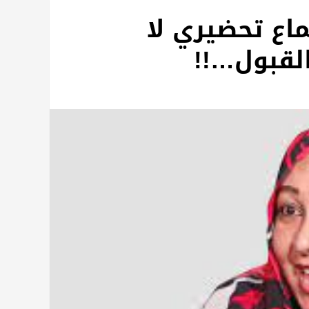
ماع تحضيري لا
القبول…!!