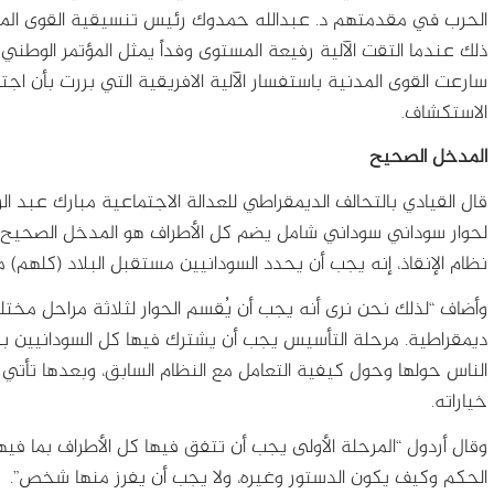
الحرب في مقدمتهم د. عبدالله حمدوك رئيس تنسيقية القوى المدني
ذلك عندما التقت الآلية رفيعة المستوى وفداً يمثل المؤتمر الوطن
سارعت القوى المدنية باستفسار الآلية الافريقية التي بررت بأن اج
الاستكشاف.
المدخل الصحيح
قال القيادي بالتحالف الديمقراطي للعدالة الاجتماعية مبارك عبد الر
لحوار سوداني سوداني شامل يضم كل الأطراف هو المدخل الصحيح ل
نظام الإنقاذ، إنه يجب أن يحدد السودانيين مستقبل البلاد (كلهم)
وأضاف “لذلك نحن نرى أنه يجب أن يُقسم الحوار لثلاثة مراحل مخت
ديمقراطية. مرحلة التأسيس يجب أن يشترك فيها كل السودانيين بدون
الناس حولها وحول كيفية التعامل مع النظام السابق، وبعدها تأتي
خياراته.
وقال أردول “المرحلة الأولى يجب أن تتفق فيها كل الأطراف بما في
الحكم وكيف يكون الدستور وغيره، ولا يجب أن يفرز منها شخص”.