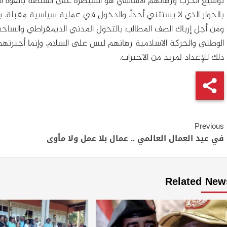
توسيع الحرب ورهانهم الأساسي هو السيطرة على السلطة بالقوة ال
بالحوار الذي لا يستثني أحداً، والدخول في عملية سياسية مقبلة،
ومن أجل إرباك الصف المطالب بالتحول المدني الديمقراطي والساحة 
الوطني والحركة الاسلامية رهانهم ليس على السلام، وإنما أجبرت
ذلك للإعداد لمزيد من الاحتراب.
Continue
Previous
Reading
في عيد العمال العالمي .. عمال بلا عمل ولا مأوى
Related New