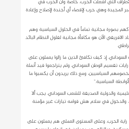
لأطراف التي أشعلت الحرب، خاصة وأن الحرب في
المجيدة وهي حرب لإقصاء أي أجندة لإصلاح وإعادة
م بصورة مجانية تماماً في الحلول السياسية وهم
الافريقي الآن هو مكافأة مجانية لفلول النظام البائد
راطي.
سوداني، إذ كيف تكافئ الذين ما زالوا يعملون على
رايات تقسيم الوطن السوداني، ولم يتراجعوا قيد أنملة
 لخصومهم السياسيين، ومع ذلك يريدون أن يكسبوا ما
وانطة السياسية.”
ليمية والدولية الصديقة للشعب السوداني، يجب ألا
، والدخول في سلام هش قوامه تيارات غير مؤمنة
وا راية الحرب، وعلى المستوى العملي هم يعملون على