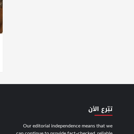
تبّرع الأن
Our editorial independence means that we
can continue to provide fact-checked, reliable