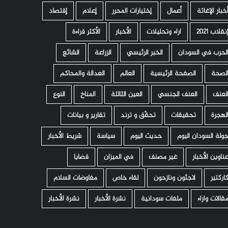
خبار الإغاثة
أعمال
إختيارات المحرر
إعلام
إقتصاد
نقلاب 2021
اراء وتحليلات
الأخبار
الأكثر قراءة
لحرب في السودان
الخبر الرئيسي
الزراعة
الشائع
لصحة
الصفحة الرئيسية
العالم
العدالة والمحاكم
لعنف
العنف الجنسي
العين الثالثة
المناخ
النوع
لهجرة
تحقيقات
تحقّق و ترند
تقارير و بيانات
ولة السودان اليوم
حديث اليوم
سياسة
شريط الأخبار
ناوين الأخبار
غير مصنف
في الميزان
قضايا
اركتير
لاجئون ونازحون
لقاء خاص
مفاوضات السلام
قالات واراء
ملفات سودانية
نشرة الأخبار
نشرة الأخبار