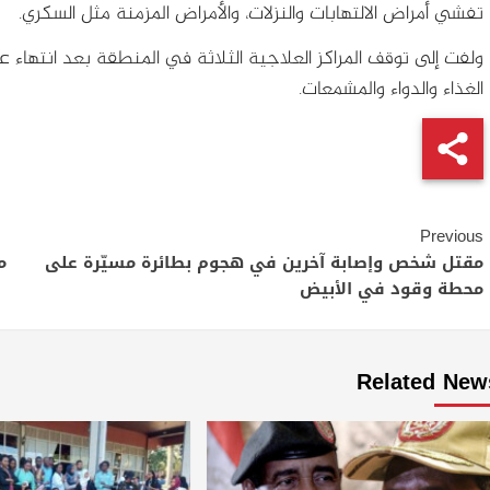
تفشي أمراض الالتهابات والنزلات، والأمراض المزمنة مثل السكري.
ولفت إلى توقف المراكز العلاجية الثلاثة في المنطقة بعد انتهاء 
الغذاء والدواء والمشمعات.
Continue
Previous
Reading
مقتل شخص وإصابة آخرين في هجوم بطائرة مسيّرة على
م
محطة وقود في الأبيض
Related New