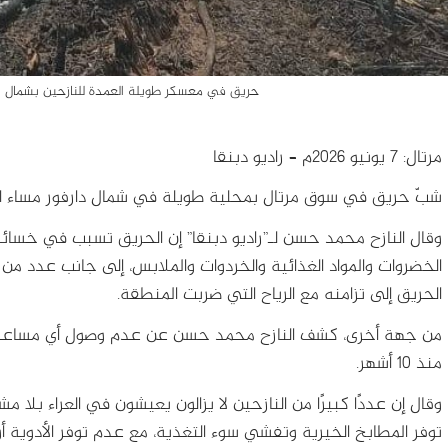
حريق في معسكر طويلة العمدة للنازحين بشمال دارفور - 21 مارس 2026-ر
مرتال: 7 يونيو 2026م – راديو دبنقا
شبّ حريق في سوق مرتال بمحلية طويلة في شمال دارفور مساء 
وقال النازح محمد حسن لـ”راديو دبنقا” إن الحريق تسبب في خسا
الخضروات والمواد الغذائية والخردوات والملابس، إلى جانب عدد من الم
الحريق إلى تزامنه مع الرياح التي ضربت المنطقة.
من جهة أخرى، كشف النازح محمد حسن عن عدم وصول أي مساعدات ل
منذ 10 أشهر.
وقال إن عددًا كبيرًا من النازحين لا يزالون يعيشون في العراء بلا 
توفر المطابخ الخيرية وتفشي سوء التغذية، مع عدم توفر الأدوية أو 