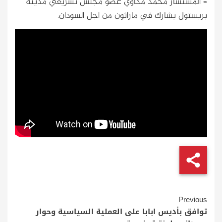
– المستشار محمد مكاوي عضو مجلس تشريعي مدينة
بريستول يشارك في ماراثون من اجل السودان.
Continue
Previous
Reading
‎توافق بأديس ابابا على العملية السياسية وحوار