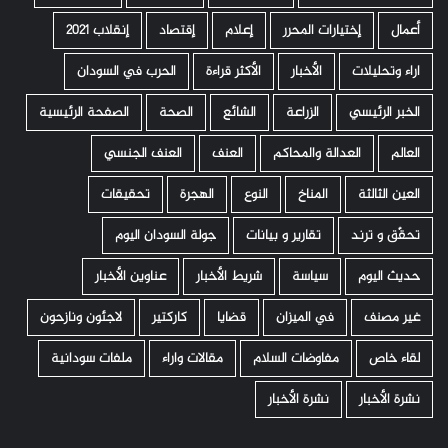
أعمال
إختيارات المحرر
إعلام
إقتصاد
إنقلاب 2021
اراء وتحليلات
الأخبار
الأكثر قراءة
الحرب في السودان
الخبر الرئيسي
الزراعة
الشائع
الصحة
الصفحة الرئيسية
العالم
العدالة والمحاكم
العنف
العنف الجنسي
العين الثالثة
المناخ
النوع
الهجرة
تحقيقات
تحقّق و ترند
تقارير و بيانات
جولة السودان اليوم
حديث اليوم
سياسة
شريط الأخبار
عناوين الأخبار
غير مصنف
في الميزان
قضايا
كاركتير
لاجئون ونازحون
لقاء خاص
مفاوضات السلام
مقالات واراء
ملفات سودانية
نشرة الأخبار
نشرة الأخبار