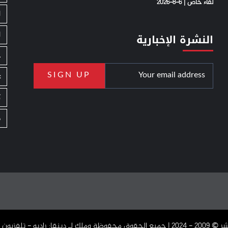
لقاء خاص | 6-8-2026
ا
ا
النشرة الإخبارية
ج
ع
ك
م
دبنقا: راديو - تلفزيون - اون لاين