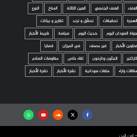
لعنف
العنف الجنسي
العين الثالثة
المناخ
النوع
لهجرة
تحقيقات
تحقّق و ترند
تقارير و بيانات
ولة السودان اليوم
حديث اليوم
سياسة
شريط الأخبار
ناوين الأخبار
غير مصنف
في الميزان
قضايا
اركتير
لاجئون ونازحون
لقاء خاص
مفاوضات السلام
قالات واراء
ملفات سودانية
نشرة الأخبار
نشرة الأخبار
Facebook
Twitter
Soundcloud
Youtube
تابعنا
على
واتساب