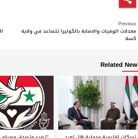
Continue
Previous
Reading
معدلات الوفيات والاصابة بالكوليرا تتصاعد في ولاية
ال
كسلا
Related New
تحركات إقليمية ودولية هل تعيد
“تضرع وتصدق وصيام م