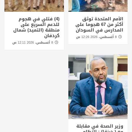
الأمم المتحدة توثق
(4) فتلي في هجوم
أكثر من 67 هجوما على
للدعم السريع على
المدارس في السودان
منطقة (التميد) شمال
كردفان
8 أغسطس، 2026 12:26 ص
8 أغسطس، 2026 12:11 ص
وزير الصحة في مقابلة
مع ( دبنقا) : النظام