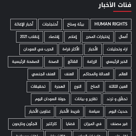
فئات الأخبار
HUMAN RIGHTS
­ بيئة ومناخ
أحتجاجات
أخبار الإغاثة
أعمال
إختيارات المحرر
إعلام
إقتصاد
إنقلاب 2021
اراء وتحليلات
الأخبار
الأكثر قراءة
الحرب في السودان
الخبر الرئيسي
الزراعة
الشائع
الصحة
الصفحة الرئيسية
العالم
العدالة والمحاكم
العنف
العنف الجنسي
العين الثالثة
المناخ
النوع
الهجرة
تحقيقات
تحقّق و ترند
تقارير و بيانات
جولة السودان اليوم
حديث اليوم
سياسة
شريط الأخبار
عناوين الأخبار
غير مصنف
في الميزان
قضايا
كاركتير
لاجئون ونازحون