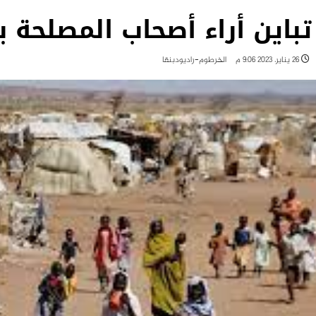
تباين أراء أصحاب المصلحة 
26 يناير، 2023 9:06 م
الخرطوم-راديودبنقا