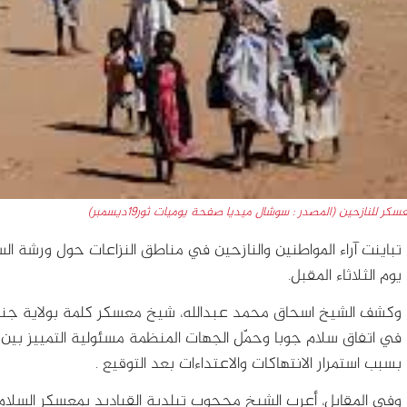
سكر للنازحين (المصدر : سوشال ميديا صفحة يوميات ثور19ديسمبر)
تباينت آراء المواطنين والنازحين في مناطق النزاعات حول ورشة الس
يوم الثلاثاء المقبل.
وكشف الشيخ اسحاق محمد عبدالله، شيخ معسكر كلمة بولاية جنو
في اتفاق سلام جوبا وحمّل الجهات المنظمة مسئولية التمييز بين 
بسبب استمرار الانتهاكات والاعتداءات بعد التوقيع .
وفي المقابل، أعرب الشيخ محجوب تبلدية القياديد بمعسكر السلام 