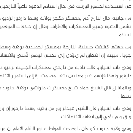
عن استعداده لحضور الورشة في حال استلام الدعوة داعياً النازحي
من جانبه، قال النازح آدم بمعسكر مكجر بولاية وسط دارفور لراديو دب
تشمل الدعوة جميع المعسكرات والاطراف، وقال إن خلافات الموقعي
السلام .
من جهتها كشفت حسنية، النازحة بمعسكر الحميدية بولاية وسط د
جوبا ، مبينة إن الاتفاق لم ي.ؤدي إلى تحسن الوضع الأمني والانسان
وفي ذات السياق، قالت نادية من نازحي معسكرات الجنينة لراديو دبن
دارفور ولهذا فإنهم غير معنيين بتقييمه، مشيرة إلى استمرار الانتها
وبالمقابل قال الشيخ حماد شيخ معسكرات منواشي بولاية جنوب دارفور
دبنقا .
وفي ذات السياق قال الشيخ عبدالرازق من ولاية وسط دارفور إن و
ورق ولم يؤدي إلى ايقاف الانتهاكات.
وفي ولاية جنوب كردفان ، اوضحت المواطنة نور الشام الامام ان ورشة