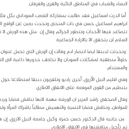
النساء والشباب في المناطق النائية والقرى والفرقان.
أما الدرت اسماعيل فقد طالبت بمشاركة الشعب السوداني بكل فئا
ابراهيم اسماعيل حسن في ذات المنحى وتحدث بغبن عن الواقع الم
تتصاعد فيها الأحداث وتتطور الجرائم وقال إن مثل هذه الورش لا 
السلام لن يتحقق الا بالارادة الجماعية.
وتحدثت لدبنقا ايضا انتصار ادم وقالت إن الورش التي تحمل عنوان 
حلولاً منطقية لمشكلات السودان ولا تخاطب جذورها داعية الى التح
والمستدام.
وفي اقليم النيل الأزرق، أجرى راديو وتلفزيون دبنقا استطلاعا حول
بتنظيم من القوى الموقعة على الاتفاق الاطاري
وقال الصحفي راشد المرير ان الورشة مهمة لانها تناقش قضايا ورد
للمواطن، وتناقش قضايا التنمية والتهميش مطالباً باشراك المرأة ولجا
من جانبه قال الدكتور حسن حمزة، وكيل جامعة النيل الازرق، إن 
تم تأجيل مناقشتها في الاتفاق الاطاري.