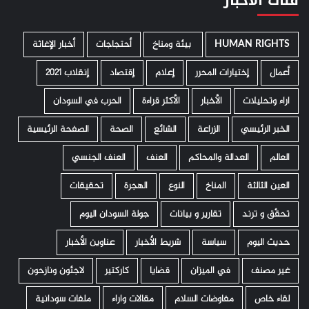
فئات الأخبار
HUMAN RIGHTS
­ بيئة ومناخ
أحتجاجات
أخبار الإغاثة
أعمال
إختيارات المحرر
إعلام
إقتصاد
إنقلاب 2021
اراء وتحليلات
الأخبار
الأكثر قراءة
الحرب في السودان
الخبر الرئيسي
الزراعة
الشائع
الصحة
الصفحة الرئيسية
العالم
العدالة والمحاكم
العنف
العنف الجنسي
العين الثالثة
المناخ
النوع
الهجرة
تحقيقات
تحقّق و ترند
تقارير و بيانات
جولة السودان اليوم
حديث اليوم
سياسة
شريط الأخبار
عناوين الأخبار
غير مصنف
في الميزان
قضايا
كاركتير
لاجئون ونازحون
لقاء خاص
مفاوضات السلام
مقالات واراء
ملفات سودانية