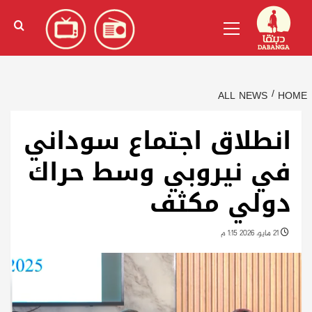
Ski
English
(
الإنجليزية
)
Primary
t
Menu
conten
ALL NEWS
HOME
انطلاق اجتماع سوداني
في نيروبي وسط حراك
دولي مكثف
21 مايو، 2026 1:15 م