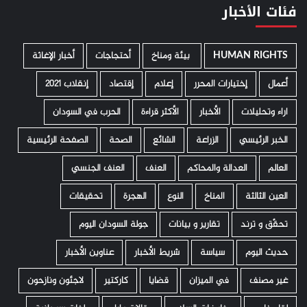
فئات الأخبار
HUMAN RIGHTS
­ بيئة ومناخ
أحتجاجات
أخبار الإغاثة
أعمال
إختيارات المحرر
إعلام
إقتصاد
إنقلاب 2021
اراء وتحليلات
الأخبار
الأكثر قراءة
الحرب في السودان
الخبر الرئيسي
الزراعة
الشائع
الصحة
الصفحة الرئيسية
العالم
العدالة والمحاكم
العنف
العنف الجنسي
العين الثالثة
المناخ
النوع
الهجرة
تحقيقات
تحقّق و ترند
تقارير و بيانات
جولة السودان اليوم
حديث اليوم
سياسة
شريط الأخبار
عناوين الأخبار
غير مصنف
في الميزان
قضايا
كاركتير
لاجئون ونازحون