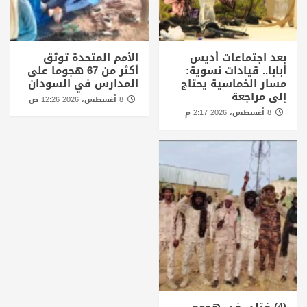
بعد اجتماعات أديس
الأمم المتحدة توثق
أبابا.. قيادات نسوية:
أكثر من 67 هجوما على
مسار الخماسية يحتاج
المدارس في السودان
إلى مراجعة
8 أغسطس، 2026 12:26 ص
8 أغسطس، 2026 2:17 م
(4) فتلي في هجوم