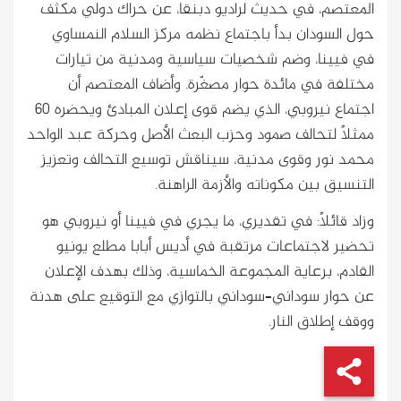
المعتصم، في حديث لراديو دبنقا، عن حراك دولي مكثف
حول السودان بدأ باجتماع نظمه مركز السلام النمساوي
في فيينا، وضم شخصيات سياسية ومدنية من تيارات
مختلفة في مائدة حوار مصغّرة. وأضاف المعتصم أن
اجتماع نيروبي، الذي يضم قوى إعلان المبادئ ويحضره 60
ممثلاً لتحالف صمود وحزب البعث الأصل وحركة عبد الواحد
محمد نور وقوى مدنية، سيناقش توسيع التحالف وتعزيز
التنسيق بين مكوناته والأزمة الراهنة.
وزاد قائلاً: في تقديري، ما يجري في فيينا أو نيروبي هو
تحضير لاجتماعات مرتقبة في أديس أبابا مطلع يونيو
القادم، برعاية المجموعة الخماسية، وذلك بهدف الإعلان
عن حوار سوداني–سوداني بالتوازي مع التوقيع على هدنة
ووقف إطلاق النار.