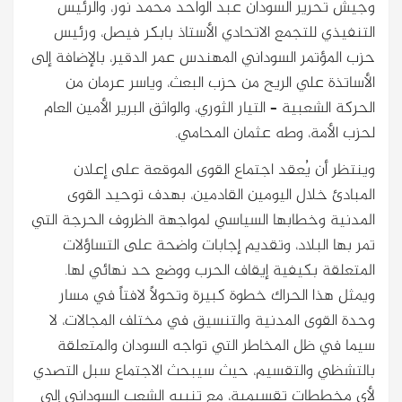
وجيش تحرير السودان عبد الواحد محمد نور، والرئيس
التنفيذي للتجمع الاتحادي الأستاذ بابكر فيصل، ورئيس
حزب المؤتمر السوداني المهندس عمر الدقير، بالإضافة إلى
الأساتذة علي الريح من حزب البعث، وياسر عرمان من
الحركة الشعبية – التيار الثوري، والواثق البرير الأمين العام
لحزب الأمة، وطه عثمان المحامي.
وينتظر أن يُعقد اجتماع القوى الموقعة على إعلان
المبادئ خلال اليومين القادمين، بهدف توحيد القوى
المدنية وخطابها السياسي لمواجهة الظروف الحرجة التي
تمر بها البلاد، وتقديم إجابات واضحة على التساؤلات
المتعلقة بكيفية إيقاف الحرب ووضع حد نهائي لها.
ويمثل هذا الحراك خطوة كبيرة وتحولاً لافتاً في مسار
وحدة القوى المدنية والتنسيق في مختلف المجالات، لا
سيما في ظل المخاطر التي تواجه السودان والمتعلقة
بالتشظي والتقسيم، حيث سيبحث الاجتماع سبل التصدي
لأي مخططات تقسيمية، مع تنبيه الشعب السوداني إلى