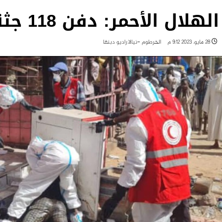
الهلال الأحمر: دفن 118 جثة في الخرطوم ونيالا
28 مايو، 2023 9:12 م
الخرطوم -نيالا:راديو دبنقا