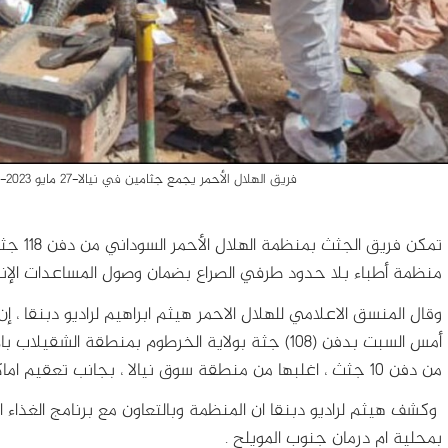
فريق الهلال الأحمر يجمع جثامين في نيالا-27 مايو 2023- المصدر: صفحة الجمعية على الفيسبوك)
تمكن فر
منظمة أطباء بلا حدود طرفي الصراع بضمان وصول المساعدات الإنس
وقال المنسق الاعلامي للهلال الاحمر هيثم ابراهيم لراديو دبنقا ، إ
أمس السبت بدفن (108) جثة بولاية الخرطوم بمنطقة ال
من دفن 10 جثث ، اغلبها من منطقة سوق نيالا ، بجانب تعقيم اماكن الجثث .
بمحلية ام درمان جنوب المويلح .