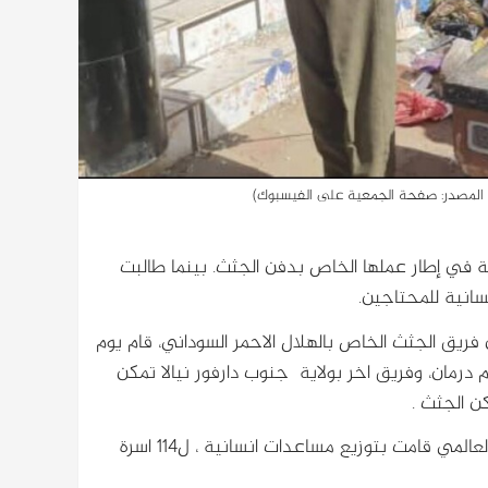
يق الجثث بمنظمة الهلال الأحمر السوداني من دفن 118 جثة في إطار عملها الخاص بدفن الجثث. بينما طالبت
انية للمحتاجين.
ن فريق الجثث الخاص بالهلال الاحمر السوداني، قام يوم
شقيلاب بام درمان، وفريق اخر بولاية جنوب دارفور نيالا تمكن
وكشف هيثم لراديو دبنقا ان المنظمة وبالتعاون مع برنامج الغذاء العالمي قامت بتوزيع مساعدات انسانية ، ل114 اسرة