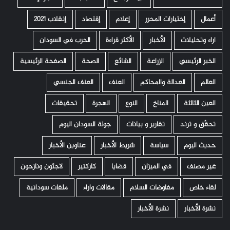
أعمال
إختيارات المحرر
إعلام
إقتصاد
إنقلاب 2021
اراء وتحليلات
الأخبار
الأكثر قراءة
الحرب في السودان
الخبر الرئيسي
الزراعة
الشائع
الصحة
الصفحة الرئيسية
العالم
العدالة والمحاكم
العنف
العنف الجنسي
العين الثالثة
المناخ
النوع
الهجرة
تحقيقات
تحقّق و ترند
تقارير و بيانات
جولة السودان اليوم
حديث اليوم
سياسة
شريط الأخبار
عناوين الأخبار
غير مصنف
في الميزان
قضايا
كاركتير
لاجئون ونازحون
لقاء خاص
مفاوضات السلام
مقالات واراء
ملفات سودانية
نشرة الأخبار
نشرة الأخبار