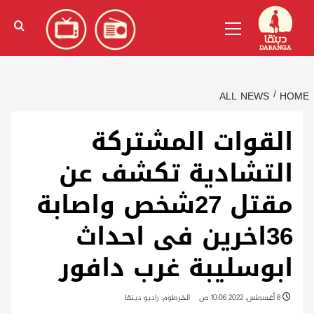
Ski
English
(
الإنجليزية
)
Primary
t
Menu
conten
ALL NEWS
HOME
القوات المشتركة
التشادية تكشف عن
مقتل 27شخص واصابة
36اخرين فى احداث
ابوسليبة غرب دافور
8 أغسطس، 2022 10:06 ص
الخرطوم: راديو دبنقا