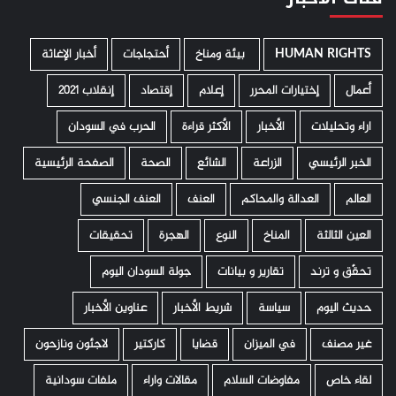
HUMAN RIGHTS
­ بيئة ومناخ
أحتجاجات
أخبار الإغاثة
أعمال
إختيارات المحرر
إعلام
إقتصاد
إنقلاب 2021
اراء وتحليلات
الأخبار
الأكثر قراءة
الحرب في السودان
الخبر الرئيسي
الزراعة
الشائع
الصحة
الصفحة الرئيسية
العالم
العدالة والمحاكم
العنف
العنف الجنسي
العين الثالثة
المناخ
النوع
الهجرة
تحقيقات
تحقّق و ترند
تقارير و بيانات
جولة السودان اليوم
حديث اليوم
سياسة
شريط الأخبار
عناوين الأخبار
غير مصنف
في الميزان
قضايا
كاركتير
لاجئون ونازحون
لقاء خاص
مفاوضات السلام
مقالات واراء
ملفات سودانية