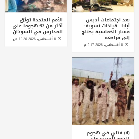
بعد اجتماعات أديس
الأمم المتحدة توثق
أبابا.. قيادات نسوية:
أكثر من 67 هجوما على
مسار الخماسية يحتاج
المدارس في السودان
إلى مراجعة
8 أغسطس، 2026 12:26 ص
8 أغسطس، 2026 2:17 م
(4) فتلي في هجوم
للدعم السريع على