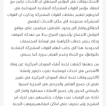
الاحداث،وقالت فى المؤتمر الصحفي ان الاحداث تزامن مع
انعقاد مؤتمر القوات المشتركة التشادية السودانية فى
الخرطوم لتقيم نشاطت القوات المشتركة وذكرت ان القوات
المتشركة ستتوجه الى مكان الاحداث لتقصي
الحقائق،واشار الى وجود ناشطين سياسين على مواقع
التواصل الاجتماع يؤججون الصراع بدلا من تهدئة الموقف
وذلك بنشر خطاب الكراهية فى اوساط المجتمعات
الحدودية هذا الى جانب اتهام القوات المشتركة التشادية
بالتواطؤء مع الجناة وعدم القيام بدوره كما ينبغى.
من جهتها كشفت لجنة أطباء السودان المركزية عن وفاة
18شخص فى احداث ابوسليبة بغرب دارفور واصابة
15اخرين.وقالت لجنة ابطاء السودان المركزية فى تقرير
طبي ان جميع القتلى والجرحى فى المجزرة اصيبوا
بالرصاص الحيى وان جميع الاصابات مستقرة واشار الى
ثلاثة من الوفيات تمت موارات جثامينهم دون اجراء امر
التشريح ولم تتعرف على اماكن اصاباتهم.ونوهت اللجنة