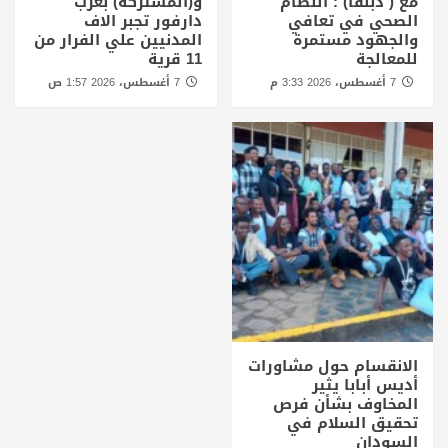
مع ( دبنقا) : النظام
و(المشتركة) بغرب
الصحي في تعافي
دارفور تجبر الاف
والجهود مستمرة
المدنيين علي الفرار من
للمعالجة
11 قرية
7 أغسطس، 2026 3:33 م
7 أغسطس، 2026 1:57 ص
الانقسام حول مشاورات
أديس أبابا يثير
المخاوف بشأن فرص
تحقيق السلام في
السودان