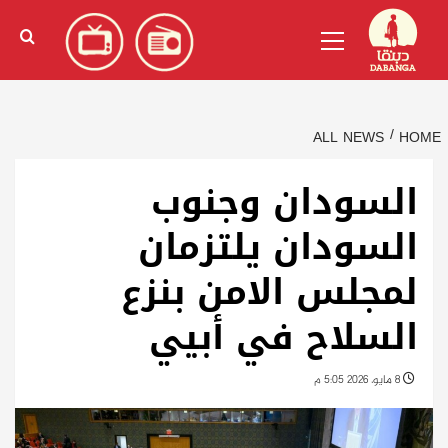
Ski
English
(
الإنجليزية
)
Primary
t
Menu
conten
ALL NEWS
HOME
السودان وجنوب
السودان يلتزمان
لمجلس الامن بنزع
السلاح في أبيي
8 مايو، 2026 5:05 م