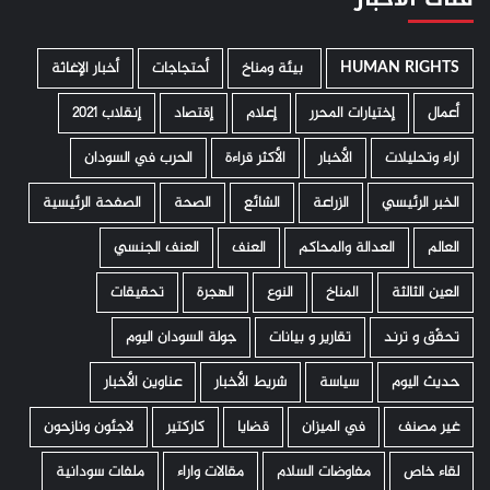
HUMAN RIGHTS
­ بيئة ومناخ
أحتجاجات
أخبار الإغاثة
أعمال
إختيارات المحرر
إعلام
إقتصاد
إنقلاب 2021
اراء وتحليلات
الأخبار
الأكثر قراءة
الحرب في السودان
الخبر الرئيسي
الزراعة
الشائع
الصحة
الصفحة الرئيسية
العالم
العدالة والمحاكم
العنف
العنف الجنسي
العين الثالثة
المناخ
النوع
الهجرة
تحقيقات
تحقّق و ترند
تقارير و بيانات
جولة السودان اليوم
حديث اليوم
سياسة
شريط الأخبار
عناوين الأخبار
غير مصنف
في الميزان
قضايا
كاركتير
لاجئون ونازحون
لقاء خاص
مفاوضات السلام
مقالات واراء
ملفات سودانية