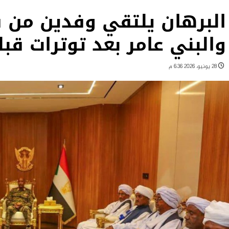
البرهان يلتقي وفدين من ق
والبني عامر بعد توترات قبل
28 يونيو، 2026 6:36 م