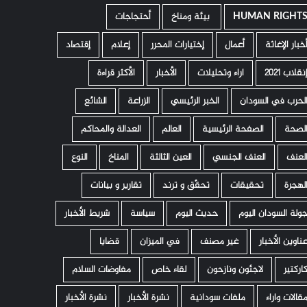
HUMAN RIGHT
­ بيئة ومناخ
أحتجاجات
خبار الإغاثة
أعمال
إختيارات المحرر
إعلام
إقتصاد
نقلاب 2021
اراء وتحليلات
الأخبار
الأكثر قراءة
لحرب في السودان
الخبر الرئيسي
الزراعة
الشائع
لصحة
الصفحة الرئيسية
العالم
العدالة والمحاكم
لعنف
العنف الجنسي
العين الثالثة
المناخ
النوع
لهجرة
تحقيقات
تحقّق و ترند
تقارير و بيانات
ولة السودان اليوم
حديث اليوم
سياسة
شريط الأخبار
ناوين الأخبار
غير مصنف
في الميزان
قضايا
اركتير
لاجئون ونازحون
لقاء خاص
مفاوضات السلام
قالات واراء
ملفات سودانية
نشرة الأخبار
نشرة الأخبار