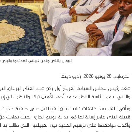
البرهان يلتقي وقدي قبيلتي الهدندوة والبني عامر-28 يونيو 2026- راديو
الخرطوم: 28 يونيو 2026: راديو دبنقا
عقد رئيس مجلس السيادة، الفريق أول ركن عبد الفتاح البرهان، اليو
والبني عامر، برئاسة الناظر محمد أحمد الأمين ترك، والناظر علي إبر
ويأتي اللقاء بعد خلافات نشبت بين القبيلتين على خلفية حديث للنا
قبيلة البني عامر إساءة لها في بداية يونيو الجاري؛ حيث نظمت مؤت
وأكدت موافقتها على ترسيم الحدود بين القبيلتين الذي طالب به الأو