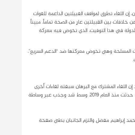
إن اللقاء تطرق لمواقف القبيلتين الداعمة للقوات
خلافات بين القبيلتين عارٍ من الصحة تماماً، مبيناً
 الدولة في هذا التوقيت، الذي تخوض فيه معركة
ات المسلحة وهي تخوض معركتها ضد “الدعم السريع”،
.
ن اللقاء المشترك مع البرهان سبقته لقاءات أخرى
مباشرة بين وفد النظارتين حيث تناقشا فيها عن كل المشاكل التي حدثت منذ العام 2019، وسط شد وجذب عبر وساطة
ل أحمد إبراهيم مفضل والتزم الجانبان بطي صفحة