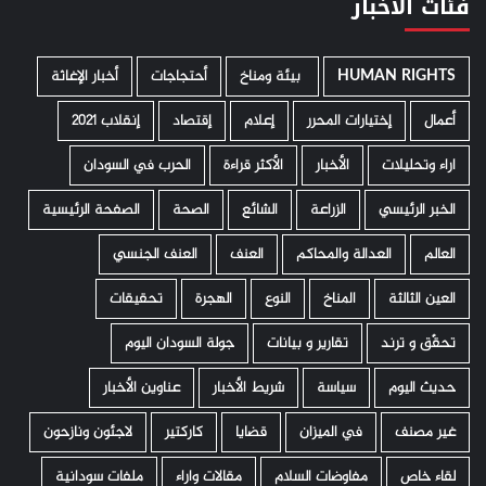
فئات الأخبار
HUMAN RIGHTS
­ بيئة ومناخ
أحتجاجات
أخبار الإغاثة
أعمال
إختيارات المحرر
إعلام
إقتصاد
إنقلاب 2021
اراء وتحليلات
الأخبار
الأكثر قراءة
الحرب في السودان
الخبر الرئيسي
الزراعة
الشائع
الصحة
الصفحة الرئيسية
العالم
العدالة والمحاكم
العنف
العنف الجنسي
العين الثالثة
المناخ
النوع
الهجرة
تحقيقات
تحقّق و ترند
تقارير و بيانات
جولة السودان اليوم
حديث اليوم
سياسة
شريط الأخبار
عناوين الأخبار
غير مصنف
في الميزان
قضايا
كاركتير
لاجئون ونازحون
لقاء خاص
مفاوضات السلام
مقالات واراء
ملفات سودانية