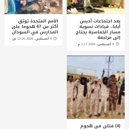
بعد اجتماعات أديس
الأمم المتحدة توثق
أبابا.. قيادات نسوية:
أكثر من 67 هجوما على
مسار الخماسية يحتاج
المدارس في السودان
إلى مراجعة
8 أغسطس، 2026 12:26 ص
8 أغسطس، 2026 2:17 م
(4) فتلي في هجوم