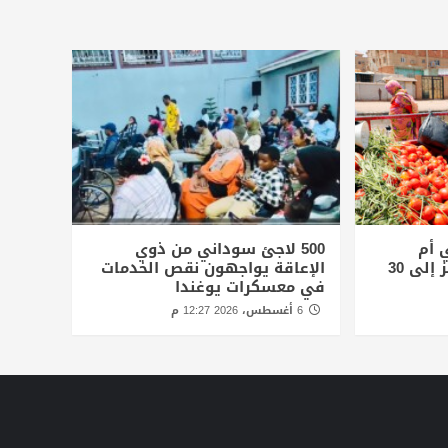
 أم
500 لاجئ سوداني من ذوي
درمان.. ولوح الثلج يقفز إلى 30
الإعاقة يواجهون نقص الخدمات
في معسكرات يوغندا
6 أغسطس، 2026 12:27 م