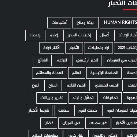
ات الأخبار
HUMAN RIGHT
­ بيئة ومناخ
أحتجاجات
خبار الإغاثة
أعمال
إختيارات المحرر
إعلام
إقتصاد
نقلاب 2021
اراء وتحليلات
الأخبار
الأكثر قراءة
لحرب في السودان
الخبر الرئيسي
الزراعة
الشائع
لصحة
الصفحة الرئيسية
العالم
العدالة والمحاكم
لعنف
العنف الجنسي
العين الثالثة
المناخ
النوع
لهجرة
تحقيقات
تحقّق و ترند
تقارير و بيانات
ولة السودان اليوم
حديث اليوم
سياسة
شريط الأخبار
ناوين الأخبار
غير مصنف
في الميزان
قضايا
اركتير
لاجئون ونازحون
لقاء خاص
مفاوضات السلام