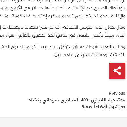
وأستنكر محمد بشير في مؤتمر صحفي الطريقة الاستفزازية التى نفذ
بالإنتهاك الصريح ضد الإنسانية نتجت عنها خسائر في الأرواح والمم
والإقليم لعدم تحركها رغم تقديم مذكرة إحتجاجية لحكومة الولاي
وقال جمال الدين صوصل المحامي أنه تم فتح بلاغات بالإعتداءات إل
العام، مبيناً بأنهم ماضون في طريق أخذ الحقوق بالقانون سواء محلياً 
وطالب العميد شرطة معاش متوكل سيد عبد الكريم، باحترام الحقوق
للتحقيق ومعالجة الجرحى والمصابين.
Continue
Previous
Reading
معتمدية اللاجئين: 400 ألف لاجئ سوداني بتشاد
يعيشون أوضاعاً صعبة