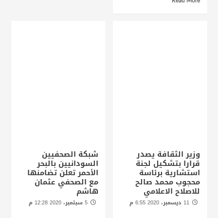
Read More
وزير الثقافة يصدر
شبكة الصحفيين
قرارا بتشكيل لجنة
السودانيين بالبحر
استشارية برئاسة
الأحمر تعلن تضامنها
محجوب محمد صالح
مع الصحفي عثمان
للاصلاح الاعلامي
هاشم
11 ديسمبر، 2020 6:55 م
5 سبتمبر، 2020 12:28 م
الخرطوم / راديو دبنقا
بورتسودان - راديو دبنقا