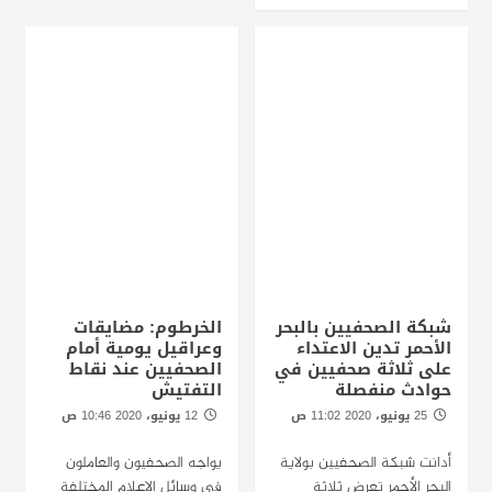
شبكة الصحفيين بالبحر
الخرطوم: مضايقات
الأحمر تدين الاعتداء
وعراقيل يومية أمام
على ثلاثة صحفيين في
الصحفيين عند نقاط
حوادث منفصلة
التفتيش
25 يونيو، 2020 11:02 ص
12 يونيو، 2020 10:46 ص
بورتسودان - راديو دبنقا
الخرطوم - راديو دبنقا
أدانت شبكة الصحفيين بولاية
يواجه الصحفيون والعاملون
البحر الأحمر تعرض ثلاثة
في وسائل الاعلام المختلفة