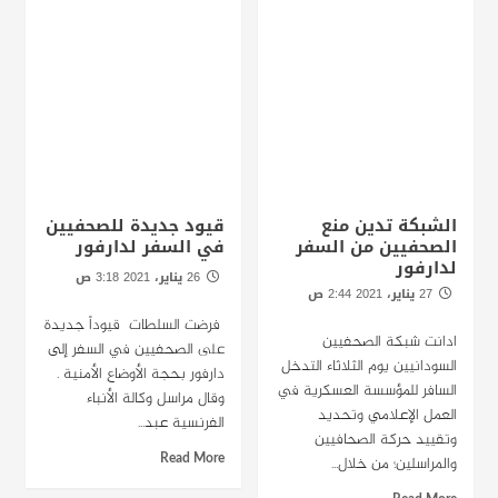
الشبكة تدين منع
قيود جديدة للصحفيين
الصحفيين من السفر
في السفر لدارفور
لدارفور
26 يناير، 2021 3:18 ص
27 يناير، 2021 2:44 ص
الخرطوم / راديو دبنقا
الخرطوم / راديو دبنقا
فرضت السلطات قيوداً جديدة
ادانت شبكة الصحفيين
على الصحفيين في السفر إلى
السودانيين يوم الثلاثاء التدخل
دارفور بحجة الأوضاع الأمنية .
السافر للمؤسسة العسكرية في
وقال مراسل وكالة الأنباء
العمل الإعلامي وتحديد
الفرنسية عبد...
وتقييد حركة الصحافيين
Read More
والمراسلين؛ من خلال...