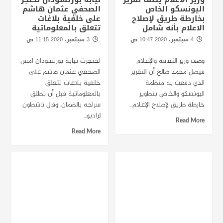
اليونسكو الخاص
الصحفي عثمان هاشم
بخارطة طريق لإصلاح
على خلفية بلاغات
الاعلام بأنه شامل
تتعلق بالمعلوماتية
4 سبتمبر، 2020 10:47 ص
3 سبتمبر، 2020 11:15 ص
الخرطوم - راديو دبنقا
بورتسودان - راديو دبنقا
وصف وزير الثقافة والإعلام
احتجزت نيابة بورتسودان امس
فيصل محمد صالح أن التقرير
الصحفي عثمان هاشم على
الذي دفعت به منظمة
خلفية بلاغات تتعلق
اليونسكو والخاص بتطوير
بالمعلوماتية قبل أن تطلق
خارطة طريق لإصلاح الإعلام...
سراحه بالضمان. وقال ناشطون
لراديو...
Read More
Read More