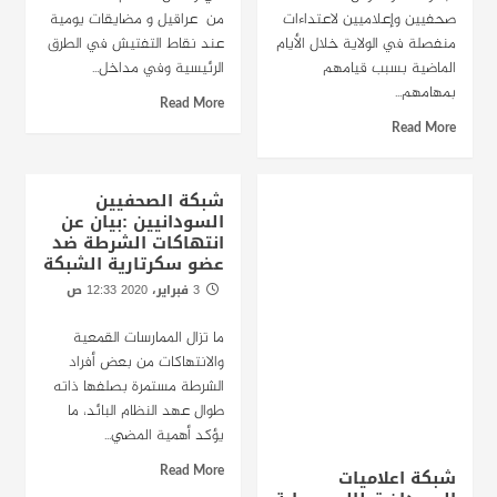
صحفيين وإعلاميين لاعتداءات
من عراقيل و مضايقات يومية
منفصلة في الولاية خلال الأيام
عند نقاط التفتيش في الطرق
الماضية بسبب قيامهم
الرئيسية وفي مداخل...
بمهامهم...
Read More
Read More
شبكة الصحفيين
السودانيين :بيان عن
انتهاكات الشرطة ضد
عضو سكرتارية الشبكة
3 فبراير، 2020 12:33 ص
الخرطوم/راديو دبنقا
ما تزال الممارسات القمعية
والانتهاكات من بعض أفراد
الشرطة مستمرة بصلفها ذاته
طوال عهد النظام البائد، ما
يؤكد أهمية المضي...
Read More
شبكة اعلاميات