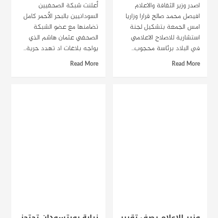
اصدر وزير الثقافة والاعلام
أعلنت شبكة الصحفيين
افيصل محمد صالح قرارا وزاريا
السودانيين بالبحر الأحمر كامل
امس الجمعة بتشكيل لجنة
تضامنها مع عضو الشبكة
استشارية للاصلاح الاعلامي
الصحفي عثمان هاشم الذي
في البلاد برئاسة محجوب...
يواجه بلاغات اد تهدد حرية...
Read More
Read More
وزير الاعلام يصف تقرير
نيابة بورتسودان تحتجز