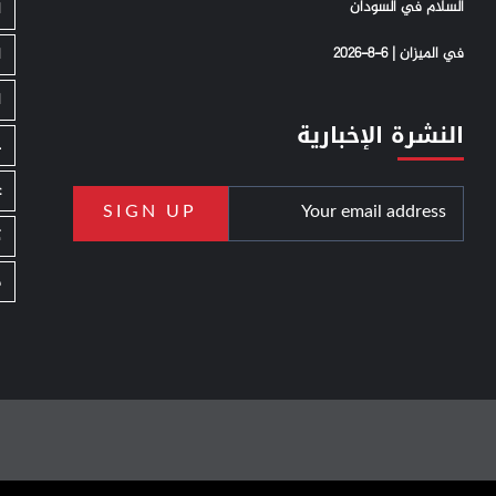
السلام في السودان
ا
في الميزان | 6-8-2026
ا
ا
النشرة الإخبارية
ج
ع
ك
م