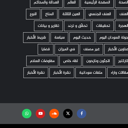
لصحة
الصفحة الرئيسية
العالم
العدالة والمحاكم
لعنف
العنف الجنسي
العين الثالثة
المناخ
النوع
لهجرة
تحقيقات
تحقّق و ترند
تقارير و بيانات
ولة السودان اليوم
حديث اليوم
سياسة
شريط الأخبار
ناوين الأخبار
غير مصنف
في الميزان
قضايا
اركتير
لاجئون ونازحون
لقاء خاص
مفاوضات السلام
قالات واراء
ملفات سودانية
نشرة الأخبار
نشرة الأخبار
Facebook
Twitter
Soundcloud
Youtube
تابعنا
على