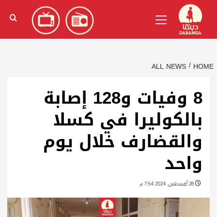
Ski
English
(
الإنجليزية
)
Primary
t
Menu
conten
ALL NEWS
HOME
8 وفيات و128 إصابة
بالكوليرا في كسلا
والقضارف خلال يوم
واحد
28 أغسطس، 2024 7:54 م