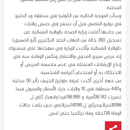
المحلية .
وبدأت الموجة الحالية من الكوليرا في منطقة ود الحليو
في يوليو الماضي قبل أن تنتشر في خمس ولايات.
من جانبها أعلنت وزارة الصحة بالولاية الشمالية عن
تسجيل 260 حالة من التهاب الجلد البكتيري (أبو الصميق)
بالولاية الشمالية وأكدت الوزارة في صفحتها على فيسبوك
إنه مرض سريع العدوي والانتشار وتكمن الوقاية منه في
إتباع الإرشادات المتمثلة في عدم ملامسة المريض أو
الاحتكاك به أو استخدام أغراضه الشخصية.
من جهة أخرى، أكدت غرفة طوارئ الخريف تأثر 50 محلية
و440 منطقة في 10 ولايات، جراء الأمطار والسيول فيما
تضررت 36.142أسرة، و 156.995فردا.وانهيار كلي ل
16188منزلا،وجزئي ل 14099منزلا.في حين بلغت حالات
الوفاة 138حالة وفاة تراكميا حتى امس.