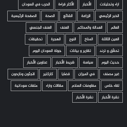
اراء وتحليلات
الأخبار
الأكثر قراءة
الحرب في السودان
الخبر الرئيسي
الزراعة
الشائع
الصحة
الصفحة الرئيسية
العالم
العدالة والمحاكم
العنف
العنف الجنسي
العين الثالثة
المناخ
النوع
الهجرة
تحقيقات
تحقّق و ترند
تقارير و بيانات
جولة السودان اليوم
حديث اليوم
سياسة
شريط الأخبار
عناوين الأخبار
غير مصنف
في الميزان
قضايا
كاركتير
لاجئون ونازحون
لقاء خاص
مفاوضات السلام
مقالات واراء
ملفات سودانية
نشرة الأخبار
نشرة الأخبار