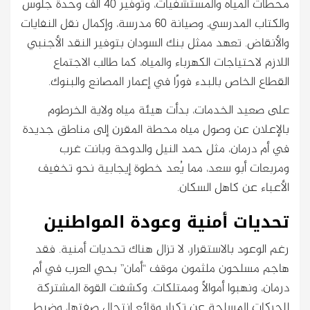
محطات المياه والمستشفيات، وتوفير 40 ألف وحدة جلوس
والكتاب المدرسي، وصيانة 60 مدرسة، وإكمال نقل النفايات
والأنقاض. تعهد ممثل بنك السودان بتوفير النقد الأجنبي
اللازم لاحتياجات الكهرباء والمياه، كما طالب الاجتماع
القطاع الخاص بالبدء فورًا في إعمار المصانع والبنوك.
على صعيد الخدمات، بدأت هيئة مياه ولاية الخرطوم
بالإعلان عن وصول مياه محطة المقرن إلى مناطق جديدة
في أم درمان، مثل حمد النيل والدوحة وبانت غرب
ومربعات أبو سعد، مما يُعد خطوة إيجابية نحو تخفيف
الأعباء عن كاهل السكان.
تحديات أمنية وعودة المواطنين
رغم الوعود بالاستقرار، لا تزال هناك تحديات أمنية. فقد
هاجم مسلحون ملثمون موقف “أمان” بحي العرب في أم
درمان، ونهبوا أموالًا وممتلكات. وكشفت القوة المشتركة
للحركات المسلحة عن تكرار وقائع انتحال صفتها، وضبط