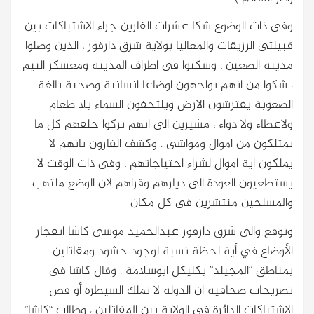
وفى ذات الوضوع شكا عشرات الفارين جراء الاشتباكات بين
قبيلتى الرزيقات والمعاليا بولاية شرق دارفور ، الذين وصلوا
مدينة الضعين ، وسكنوا فى اطراف المدينة ومعسكر النيم
، شكوا من انهم يواجهون اوضاعا انسانية وصحية بالغة
الصعوبة يفترشون الارض ويلتحفون السماء بلا طعام
ولاغطاء ولا دواء ، مشيرين الى انهم تركوا خلفهم كل ما
يمتلكون من اموال ومواشى . وكشف الفارون بانهم لا
يملكون اية اموال لشراء احتياجاتهم ، وفى ذات الوقت لا
يستطعيون العودة الى ديارهم وقراهم لان الوضع ملتهب
والمسلحين منتشرين فى كل مكان
وتوقع والى شرق دارفور عبدالحميد موسى كاشا انفجار
الأوضاع في أية لحظة نسبة لوجود حشود ومقاتلين
بمناطق “المجيلد” بكليكل ابوسلامة . وقال كاشا فى
تصريحات صحافية ان الدولة لا تملك السيطرة أو فض
الاشتباكات الدائرة فى الولاية بين المقاتلين ، وطالب “كاشا”