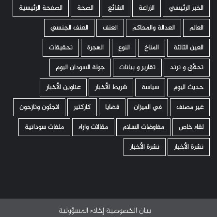
الخبر الرئيسي
الزراعة
الشائع
الصحة
الصفحة الرئيسية
العالم
العدالة والمحاكم
العنف
العنف الجنسي
العين الثالثة
المناخ
النوع
الهجرة
تحقيقات
تحقّق و ترند
تقارير و بيانات
جولة السودان اليوم
حديث اليوم
سياسة
شريط الأخبار
عناوين الأخبار
غير مصنف
في الميزان
قضايا
كاركتير
لاجئون ونازحون
لقاء خاص
مفاوضات السلام
مقالات واراء
ملفات سودانية
نشرة الأخبار
نشرة الأخبار
بيان الخصوصية
إخلاء المسؤولية