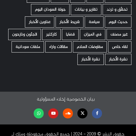
تحقّق و ترند
تقارير و بيانات
جولة السودان اليوم
حديث اليوم
سياسة
شريط الأخبار
عناوين الأخبار
غير مصنف
في الميزان
قضايا
كاركتير
لاجئون ونازحون
لقاء خاص
مفاوضات السلام
مقالات واراء
ملفات سودانية
نشرة الأخبار
نشرة الأخبار
بيان الخصوصية
إخلاء المسؤولية
Facebook
Twitter
Soundcloud
Youtube
تابعنا
على
حقوق النشر ©️ 2009 - 2024 | جميع الحقوق محفوظة وملك لـ