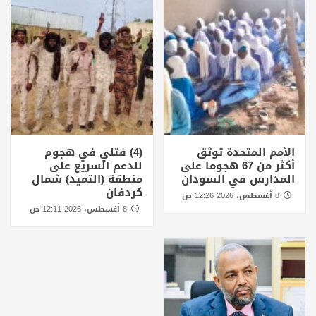
الأمم المتحدة توثق
(4) فتلي في هجوم
أكثر من 67 هجوما على
للدعم السريع على
المدارس في السودان
منطقة (التميد) شمال
كردفان
8 أغسطس، 2026 12:26 ص
8 أغسطس، 2026 12:11 ص