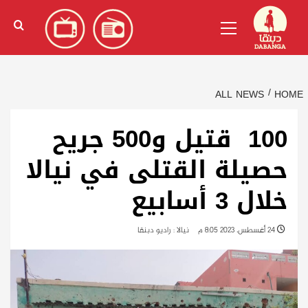
Ski
English
(
الإنجليزية
)
Primary
t
Menu
conten
ALL NEWS
HOME
100 قتيل و500 جريح
حصيلة القتلى في نيالا
خلال 3 أسابيع
24 أغسطس، 2023 8:05 م
نيالا : راديو دبنقا