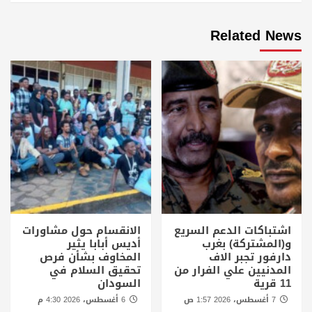
Related News
اشتباكات الدعم السريع
الانقسام حول مشاورات
و(المشتركة) بغرب
أديس أبابا يثير
دارفور تجبر الاف
المخاوف بشأن فرص
المدنيين علي الفرار من
تحقيق السلام في
11 قرية
السودان
7 أغسطس، 2026 1:57 ص
6 أغسطس، 2026 4:30 م