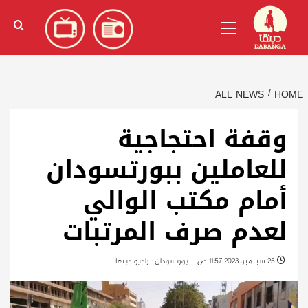
Ski
English
(
الإنجليزية
)
Primary
t
Menu
conten
ALL NEWS
HOME
وقفة احتجاجية
للعاملين ببورتسودان
أمام مكتب الوالي
لعدم صرف المرتبات
25 سبتمبر، 2023 11:57 ص
بورتسودان : راديو دبنقا