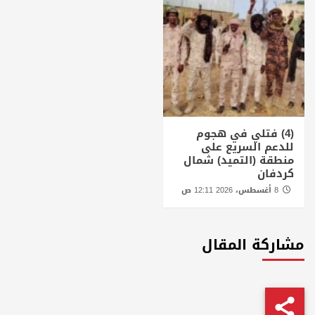
(4) فتلي في هجوم
للدعم السريع على
منطقة (التميد) شمال
كردفان
8 أغسطس، 2026 12:11 ص
مشاركة المقال