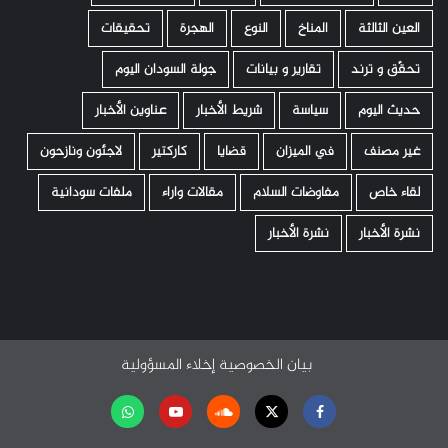
العين الثالثة
المناخ
النوع
الهجرة
تحقيقات
تحقّق و ترند
تقارير و بيانات
جولة السودان اليوم
حديث اليوم
سياسة
شريط الأخبار
عناوين الأخبار
غير مصنف
في الميزان
قضايا
كاركتير
لاجئون ونازحون
لقاء خاص
مفاوضات السلام
مقالات واراء
ملفات سودانية
نشرة الأخبار
نشرة الأخبار
بيان الخصوصية
إخلاء المسؤولية
Facebook
Twitter
Soundcloud
Youtube
تابعنا