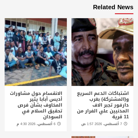
Related News
اشتباكات الدعم السريع
الانقسام حول مشاورات
و(المشتركة) بغرب
أديس أبابا يثير
دارفور تجبر الاف
المخاوف بشأن فرص
المدنيين علي الفرار من
تحقيق السلام في
11 قرية
السودان
7 أغسطس، 2026 1:57 ص
6 أغسطس، 2026 4:30 م