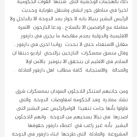
ذلك بالهجمات الوحشية التى شنتها القوات الحكومية
اخيرا في مناطق خور ابشى وشنقل طوباية وحديث
الرئيس البشير بنيالا بانه لا حوار بعد الدوحة الا بالداخل ولا
معاملة مع الرافضين الا بالسلاح ، ودعا النازحون الاسرة
الاقليمية والدولية بعدم مقايضة ما يجرى فى دارفور
مقابل الاستفتاء حتى لا تحدث رواندا اخرى في دارفور ،
وقال منسق معسكرات النازحين بزالنجي لراديو دبنقا ان
السلام فى الاقليم لن يتحقق الا بتوفير بالامن اولا
والعدالة والاستجابة كافة مطالب اهل دارفور العادلة .
ومن جانبهم استنكر اللاجئون السودان بمعسكرات شرق
تشاد مغادرة وفد الحكومة لمفاوضات الدوحة والتي
قاولوا بأنها جاءت تنفيذا لاوامرالرئيس عمر البشير التى
اصدرها فى نيالا بسحيهم من الدوحة ، واتهم اللاجئون
البشير بأنه غير راغب في اعطاء دارفور حقوقها
المشروعة والعادلة التى طرحها ابناء دارفور فى الدوحة