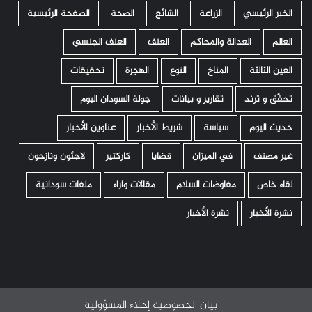
الخبر الرئيسي
الزراعة
الشائع
الصحة
الصفحة الرئيسية
العالم
العدالة والمحاكم
العنف
العنف الجنسي
العين الثالثة
المناخ
النوع
الهجرة
تحقيقات
تحقّق و ترند
تقارير و بيانات
جولة السودان اليوم
حديث اليوم
سياسة
شريط الأخبار
عناوين الأخبار
غير مصنف
في الميزان
قضايا
كاركتير
لاجئون ونازحون
لقاء خاص
مفاوضات السلام
مقالات واراء
ملفات سودانية
نشرة الأخبار
نشرة الأخبار
بيان الخصوصية
إخلاء المسؤولية