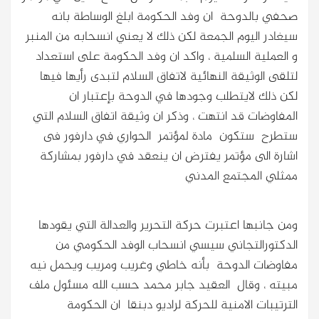
صحفي بالدوحة ان وفد الحكومة ابلغ الوساطة بانه
سيغادر اليوم الجمعة لكن ذلك لا يعني انسحابه من المنبر
و العملية السلمية ،
واكد ان وفد الحكومة على استعداد
لتلقى الوثيقة النهائية لاتفاق السلام لتبدى رأيها فيها
لكن ذلك لايتطلب وجودها في الدوحة بإعتبار ان
المفاوضات قد انتهت ، وذكر ان وثيقة اتفاق السلام التي
ستطرح ستكون مادة لمؤتمر الحواري في دارفور فى
اشارة الى مؤتمر يفترض ان ينعقد في دارفور بمشاركة
ممثلي المجتمع المدني
ومن جانبها اعتبرت حركة التحرير والعدالة التي يقودها
الدكتورالتجاني سيسي انسحاب الوفد الحكومي من
مفاوضات الدوحة بأنه خاطي وغريب ومريب ويحمل نيه
مبيته ، وقال العقيد جابر محمد حسب الله مسئول ملف
الترتيبات الامنية للحركة لراديو دبنقا ان الحكومة