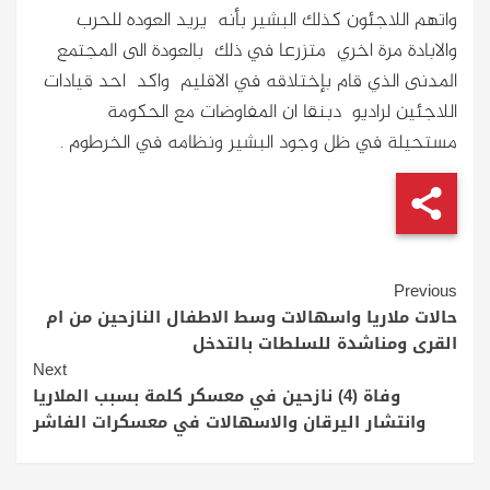
واتهم اللاجئون كذلك البشير بأنه يريد العوده للحرب
والابادة مرة اخري متزرعا في ذلك بالعودة الى المجتمع
المدنى الذي قام بإختلاقه في الاقليم واكد احد قيادات
اللاجئين لراديو دبنقا ان المفاوضات مع الحكومة
مستحيلة في ظل وجود البشير ونظامه في الخرطوم .
Continue
Previous
Reading
حالات ملاريا واسهالات وسط الاطفال النازحين من ام
القرى ومناشدة للسلطات بالتدخل
Next
وفاة (4) نازحين في معسكر كلمة بسبب الملاريا
وانتشار اليرقان والاسهالات في معسكرات الفاشر