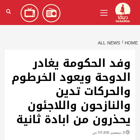
Ski
English
(
الإنجليزية
)
Primary
t
Menu
conten
ALL NEWS
HOME
وفد الحكومة يغادر
الدوحة ويعود الخرطوم
والحركات تدين
والنازحون واللاجئون
يحذرون من ابادة ثانية
31 ديسمبر، 2010 11:11 ص