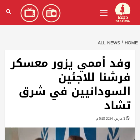
Ski
English
(
الإنجليزية
)
Primary
t
Menu
conten
ALL NEWS
HOME
وفد أممي يزور معسكر
فرشنا للاجئين
السودانيين في شرق
تشاد
3 مارس، 2024 5:30 م