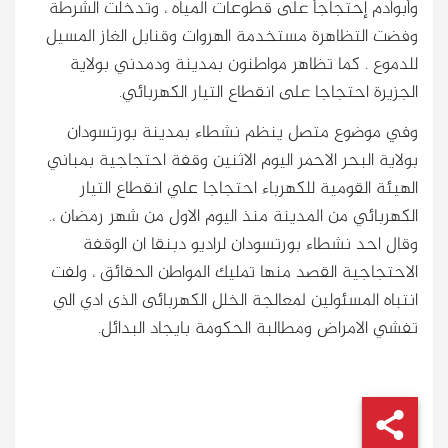
وأبوآدم إحتجاجاً على قطوعات المياه ، وتدخلت الشرطة
وفضت التظاهرة مستخدمة الهروات وقنابل الغاز المسيل
للدموع . كما تظاهر مواطنون بمدينة ودمدني بولاية
الجزيرة احتجاجا على انقطاع التيار الكهربائي.
وفي موضوع متصل ينظم نشطاء بمدينة بورتسودان
بولاية البحر الاحمر اليوم الاثنين وقفة احتجاجية بمباني
الهيئة القومية للكهرباء احتجاجا علي انقطاع التيار
الكهربائي من المدينة منذ اليوم الاول من شهر رمضان ،.
وقال احد نشطاء بورتسودان لراديو دبنقا ان الوقفة
الاحتجاجية القصد منها تمليك المواطن الحقائق ، ولفت
انتباه المسئولين لمعالجة الخلل الكهربائى الذى ادي الي
تفشي الامراض ومطالبة الحكومة بايجاد البدائل.