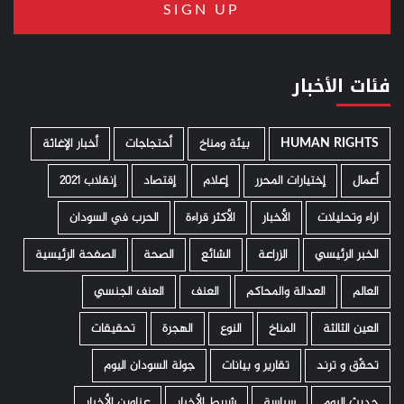
فئات الأخبار
HUMAN RIGHTS
­ بيئة ومناخ
أحتجاجات
أخبار الإغاثة
أعمال
إختيارات المحرر
إعلام
إقتصاد
إنقلاب 2021
اراء وتحليلات
الأخبار
الأكثر قراءة
الحرب في السودان
الخبر الرئيسي
الزراعة
الشائع
الصحة
الصفحة الرئيسية
العالم
العدالة والمحاكم
العنف
العنف الجنسي
العين الثالثة
المناخ
النوع
الهجرة
تحقيقات
تحقّق و ترند
تقارير و بيانات
جولة السودان اليوم
حديث اليوم
سياسة
شريط الأخبار
عناوين الأخبار