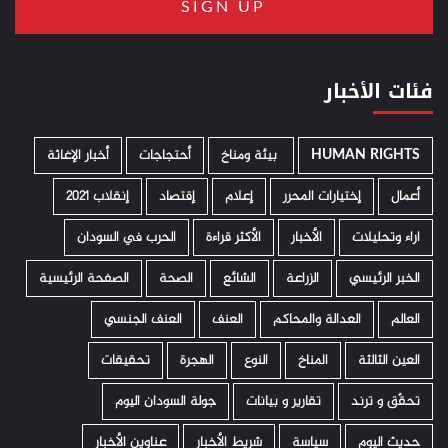
فئات الأخبار
HUMAN RIGHTS
­ بيئة ومناخ
أحتجاجات
أخبار الإغاثة
أعمال
إختيارات المحرر
إعلام
إقتصاد
إنقلاب 2021
اراء وتحليلات
الأخبار
الأكثر قراءة
الحرب في السودان
الخبر الرئيسي
الزراعة
الشائع
الصحة
الصفحة الرئيسية
العالم
العدالة والمحاكم
العنف
العنف الجنسي
العين الثالثة
المناخ
النوع
الهجرة
تحقيقات
تحقّق و ترند
تقارير و بيانات
جولة السودان اليوم
حديث اليوم
سياسة
شريط الأخبار
عناوين الأخبار