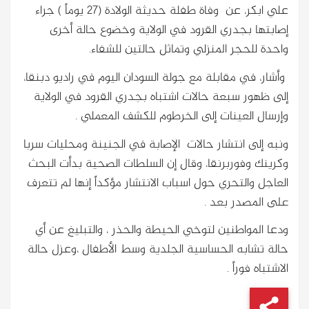
علي ابكر، عن وفاة طفلة حديثة الولادة (27 يوماً ) جراء
إصابتها بجدري القرود في الولاية وخضوع حالة أخرى
واحدة للحجر المنزلي وتماثل حالتين للشفاء.
وأشار، في مقابلة مع جولة السودان اليوم في راديو دبنقا،
إلى ظهور سبعة حالات اشتباه بجدري القرود في الولاية
وإرسال العينات إلى الخرطوم للكشف المعملي .
ونبه إلى انتشار حالات الإصابة في الجنينة ومحليات سربا
وكرينك وفوربرنقا، وقال إن السلطات الصحية بدأت البحث
العاجل والتحري حول اسباب الانتشار مؤكداً إنها لم تتعرف
على المصدر بعد .
ودعا المواطنين لتوخي الحيطة والحذر ، والتبليغ عن أي
حالة تشابه الحساسية الجلدية وسط الأطفال ،وعزل حالة
الاشتباه فوراً .